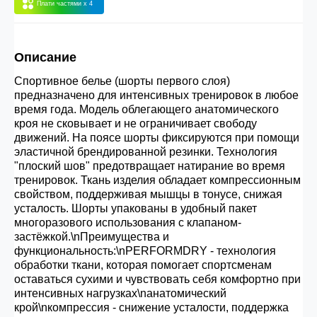
Плати частями
x 4
30.000 рублей.
Описание
Опт 3
(33%)
- сумма всех заказов за 6 месяцев
80.000 рублей
Спортивное белье (шорты первого слоя)
предназначено для интенсивных тренировок в любое
время года. Модель облегающего анатомического
Опт 2
(36%)
- сумма всех заказов за 6 месяцев
кроя не сковывает и не ограничивает свободу
движений. На поясе шорты фиксируются при помощи
200.000 рублей.
эластичной брендированной резинки. Технология
"плоский шов" предотвращает натирание во время
тренировок. Ткань изделия обладает компрессионным
Опт 1
(38%) -
сумма всех заказов за 6 месяцев -
свойством, поддерживая мышцы в тонусе, снижая
400.000 рублей.
усталость. Шорты упакованы в удобный пакет
многоразового использования с клапаном-
застёжкой.\nПреимущества и
функциональность:\nPERFORMDRY - технология
обработки ткани, которая помогает спортсменам
оставаться сухими и чувствовать себя комфортно при
интенсивных нагрузках\nанатомический
крой\nкомпрессия - снижение усталости, поддержка