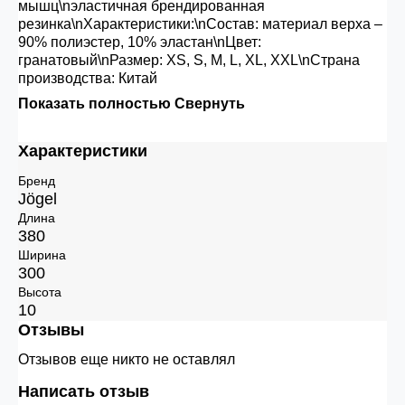
мышц\nэластичная брендированная
резинка\nХарактеристики:\nСостав: материал верха –
90% полиэстер, 10% эластан\nЦвет:
гранатовый\nРазмер: XS, S, M, L, XL, XXL\nСтрана
производства: Китай
Показать полностью
Свернуть
Характеристики
Бренд
Jögel
Длина
380
Ширина
300
Высота
10
Отзывы
Отзывов еще никто не оставлял
Написать отзыв