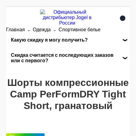
Главная
Одежда
Спортивное белье
Какую скидку я могу получить?
Накопительные скидки
Скидка считается с последующих заказов
или с первого?
Сумма скидки зависит от стоимости вашего
Скидка считается с первого заказа и
заказа, общая сумма заказа считается по
Шорты компрессионные
автоматически активизируется в корзине вашего
розничной цене
заказа.
Camp PerFormDRY Tight
Short, гранатовый
Опт 5
(25%) -
сумма всех заказов за 6 месяцев -
25.000 рублей.
Опт 4
(30%) -
сумма всех заказов за 6 месяцев -