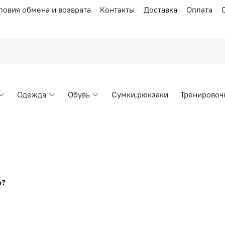
ловия обмена и возврата
Контакты
Доставка
Оплата
Одежда
Обувь
Сумки,рюкзаки
Тренировоч
Накопительные скидки
го?
т от стоимости вашего заказа, общая сумма заказа считает
я с первого заказа и автоматически активизируется в корзин
пт 5
(25%) -
сумма всех заказов за 6 месяцев - 25.000 рубл