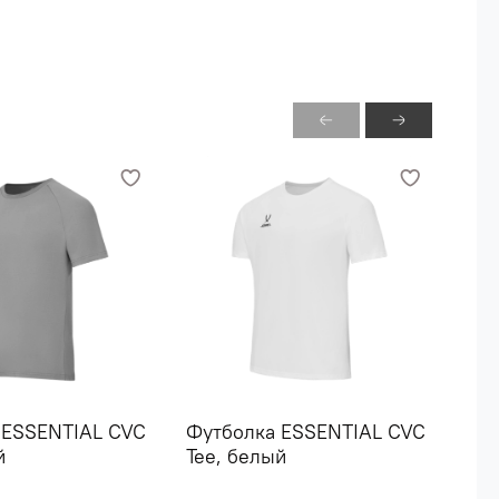
трана производства: Китай
 ESSENTIAL CVC
Футболка ESSENTIAL CVC
Фут
й
Tee, белый
Cot