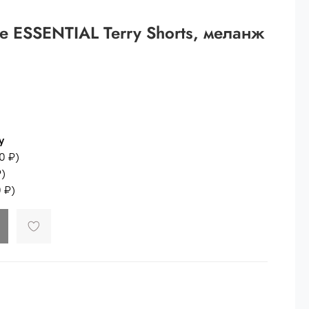
 рублей.
 ESSENTIAL Terry Shorts, меланж
ей
й.
ей.
у
0 ₽
)
₽
)
 ₽
)