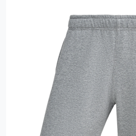
Опт 4
(30%)
О
Оп