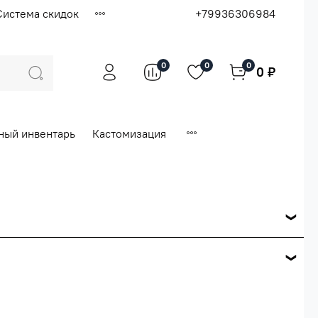
Система скидок
+79936306984
0
0
0
0 ₽
ный инвентарь
Кастомизация
ся по розничной цене
е вашего заказа.
ей.