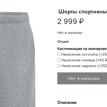
 -
сумма всех заказов за 6 месяцев - 30.000
Шорты спортивные
Опт 3
(33%)
- сумма всех заказов за 6 месяцев 80.000 рубл
2 999 ₽
пт 2
(36%)
- сумма всех заказов за 6 месяцев 200.000 рубле
Нет в наличии
т 1
(38%) -
сумма всех заказов за 6 месяцев - 400.000 рубл
Опции
Кастомизация на экипировк
Нанесение логотипа
(+
25
Нанесение номера
(+
60 
Нанесение надписи
(+
250
Нет в наличии
Описание