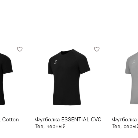
этикеткой и стикером\nС
 Cotton
Футболка ESSENTIAL CVC
Футболка
Tee, черный
Tee, серы