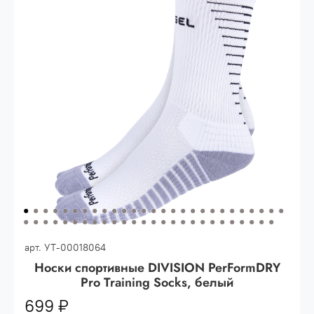
Опт 3
(33%)
- сумма всех заказов за 6 месяцев
80.000 рублей
Опт 2
(36%)
- сумма всех заказов за 6 месяцев
200.000 рублей.
Опт 1
(38%) -
сумма всех заказов за 6 месяцев -
400.000 рублей.
арт.
УТ-00018064
Носки спортивные DIVISION PerFormDRY
Pro Training Socks, белый
699 ₽