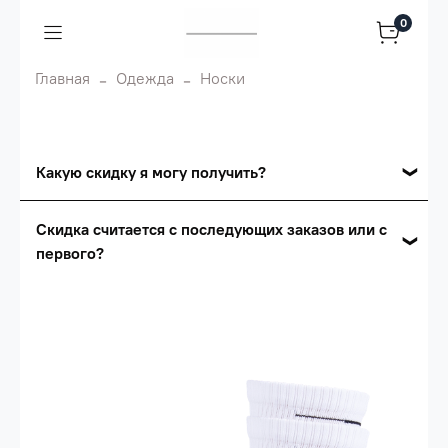
0
Главная
Одежда
Носки
Какую скидку я могу получить?
Накопительные скидки
Скидка считается с последующих заказов или с
первого?
Сумма скидки зависит от стоимости вашего
заказа, общая сумма заказа считается по
Скидка считается с первого заказа и
розничной цене
автоматически активизируется в корзине вашего
заказа.
Опт 5
(25%) -
сумма всех заказов за 6 месяцев -
25.000 рублей.
Опт 4
(30%) -
сумма всех заказов за 6 месяцев -
30.000 рублей.