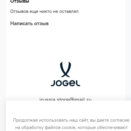
Отзывы
белый\nКоличество: 1 пара
Отзывов еще никто не оставлял
Написать отзыв
jrussia.store@mail.ru
ИНН 151603641530 ОГРН 316151300072574
Продолжая использовать наш сайт, вы даете согласие
на обработку файлов cookie, которые обеспечивают
3