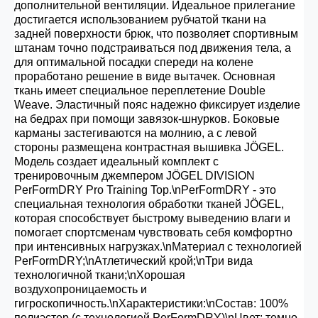
дополнительной вентиляции. Идеальное прилегание
достигается использованием рубчатой ткани на
задней поверхности брюк, что позволяет спортивным
штанам точно подстраиваться под движения тела, а
для оптимальной посадки спереди на колене
проработано решение в виде вытачек. Основная
ткань имеет специальное переплетение Double
Weave. Эластичный пояс надежно фиксирует изделие
на бедрах при помощи завязок-шнурков. Боковые
карманы застегиваются на молнию, а с левой
стороны размещена контрастная вышивка JÖGEL.
Модель создает идеальный комплект с
тренировочным джемпером JÖGEL DIVISION
PerFormDRY Pro Training Top.\nPerFormDRY - это
специальная технология обработки тканей JÖGEL,
которая способствует быстрому выведению влаги и
помогает спортсменам чувствовать себя комфортно
при интенсивных нагрузках.\nМатериал с технологией
PerFormDRY;\nАтлетический крой;\nТри вида
технологичной ткани;\nХорошая
воздухопроницаемость и
гигроскопичность.\nХарактеристики:\nСостав: 100%
полиэстер (с технологией PerFormDRY)\nЦвет: темно-