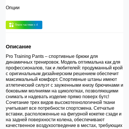
30.000 рублей.
Опции
Опт 3
(33%)
- сумма всех заказов за 6 месяцев
Плати частями
x 4
80.000 рублей
Описание
Опт 2
(36%)
- сумма всех заказов за 6 месяцев
Pro Training Pants – спортивные брюки для
200.000 рублей.
динамичных тренировок. Модель оптимальна как для
профессионалов, так и любителей: продуманный крой
с оригинальным дизайнерским решением обеспечит
Опт 1
(38%) -
сумма всех заказов за 6 месяцев -
максимальный комфорт. Спортивные штаны имеют
400.000 рублей.
атлетический силуэт с зауженными книзу брючинами и
боковыми молниями на щиколотках, позволяющими
снимать и надевать изделие прямо поверх бутс!
Сочетание трех видов высокотехнологичной ткани
учитывает все потребности спортсмена. Сетчатые
вставки, расположенные на фигурной кокетке сзади и
на задней поверхности колена, обеспечивают
качественное воздухоотведение в местах, требующих