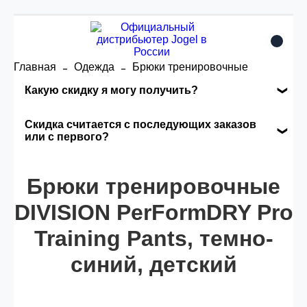
Главная
Одежда
Брюки тренировочные
Какую скидку я могу получить?
Накопительные скидки
Скидка считается с последующих заказов
или с первого?
Сумма скидки зависит от стоимости вашего
Скидка считается с первого заказа и
заказа, общая сумма заказа считается по
Брюки тренировочные
автоматически активизируется в корзине вашего
розничной цене
заказа.
DIVISION PerFormDRY Pro
Training Pants, темно-
Опт 5
(25%) -
сумма всех заказов за 6 месяцев -
25.000 рублей.
синий, детский
Опт 4
(30%) -
сумма всех заказов за 6 месяцев -