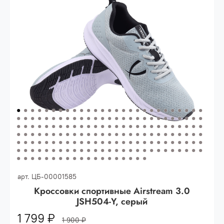
Опт 3
(33%)
- сумма всех заказов за 6 месяцев
80.000 рублей
Опт 2
(36%)
- сумма всех заказов за 6 месяцев
200.000 рублей.
Опт 1
(38%) -
сумма всех заказов за 6 месяцев -
400.000 рублей.
арт.
ЦБ-00001585
Кроссовки спортивные Airstream 3.0
JSH504-Y, серый
1 799 ₽
1 900 ₽