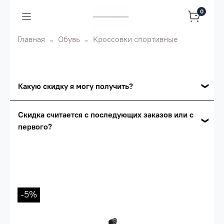
0
Главная
Обувь
Кроссовки спортивные
Какую скидку я могу получить?
Накопительные скидки
Скидка считается с последующих заказов или с
первого?
Сумма скидки зависит от стоимости вашего
заказа, общая сумма заказа считается по
Скидка считается с первого заказа и
розничной цене
автоматически активизируется в корзине вашего
заказа.
Опт 5
(25%) -
сумма всех заказов за 6 месяцев -
25.000 рублей.
-5%
Опт 4
(30%) -
сумма всех заказов за 6 месяцев -
30.000 рублей.