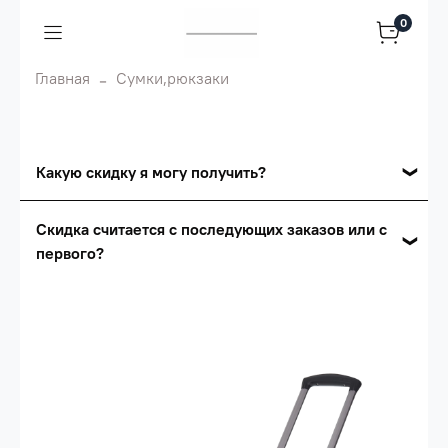
0
Главная
Сумки,рюкзаки
Какую скидку я могу получить?
Накопительные скидки
Скидка считается с последующих заказов или с
первого?
Сумма скидки зависит от стоимости вашего
заказа, общая сумма заказа считается по
Скидка считается с первого заказа и
розничной цене
автоматически активизируется в корзине вашего
заказа.
Опт 5
(25%) -
сумма всех заказов за 6 месяцев -
25.000 рублей.
Опт 4
(30%) -
сумма всех заказов за 6 месяцев -
30.000 рублей.