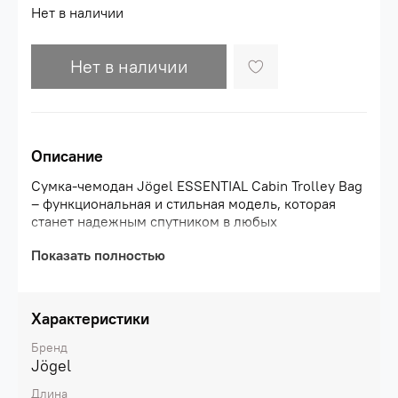
Нет в наличии
Нет в наличии
Описание
Сумка-чемодан Jögel ESSENTIAL Cabin Trolley Bag
– функциональная и стильная модель, которая
станет надежным спутником в любых
путешествиях: командировках, спортивных
Показать полностью
поездках или отпуске. Прочная и удобная, эта
сумка на колесах оптимальна для любых
целей!\nУникальная трапециевидная форма
обеспечивает большую вместительность, а
Характеристики
компактные размеры позволяют взять ее с собой
на борт в качестве ручной клади.\nСумка-чемодан
Бренд
долговечна и практична. Выдвижная ручка сделана
Jögel
из прочного алюминия и фиксируется в 2
Длина