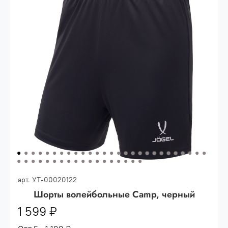
Опт 3
(33%)
- сумма всех заказов за 6 месяцев
80.000 рублей
Опт 2
(36%)
- сумма всех заказов за 6 месяцев
200.000 рублей.
Опт 1
(38%) -
сумма всех заказов за 6 месяцев -
400.000 рублей.
арт.
УТ-00020122
Шорты волейбольные Camp, черный
1 599 ₽