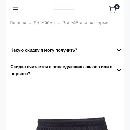
0
Главная
Волейбол
Волейбольная форма
Какую скидку я могу получить?
Накопительные скидки
Скидка считается с последующих заказов или с
первого?
Сумма скидки зависит от стоимости вашего
заказа, общая сумма заказа считается по
Скидка считается с первого заказа и
розничной цене
автоматически активизируется в корзине вашего
заказа.
Опт 5
(25%) -
сумма всех заказов за 6 месяцев -
25.000 рублей.
Опт 4
(30%) -
сумма всех заказов за 6 месяцев -
30.000 рублей.