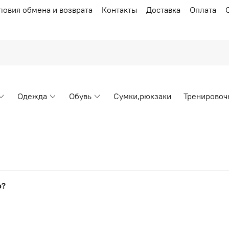
ловия обмена и возврата
Контакты
Доставка
Оплата
Одежда
Обувь
Сумки,рюкзаки
Тренировоч
Накопительные скидки
го?
т от стоимости вашего заказа, общая сумма заказа считает
я с первого заказа и автоматически активизируется в корзин
пт 5
(25%) -
сумма всех заказов за 6 месяцев - 25.000 рубл