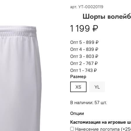
 -
сумма всех заказов за 6 месяцев - 30.000
арт.
УТ-00020119
Шорты волейб
Опт 3
(33%)
- сумма всех заказов за 6 месяцев 80.000 рубл
1 199 ₽
пт 2
(36%)
- сумма всех заказов за 6 месяцев 200.000 рубле
т 1
(38%) -
сумма всех заказов за 6 месяцев - 400.000 рубл
Опт 5 - 899 ₽
Опт 4 - 839 ₽
Опт 3 - 803 ₽
Опт 2 - 767 ₽
Опт 1 - 743 ₽
Размер
XS
YL
В наличии: 57 шт.
Опции
Кастомизация на игровые 
Нанесение логотипа
(+
25