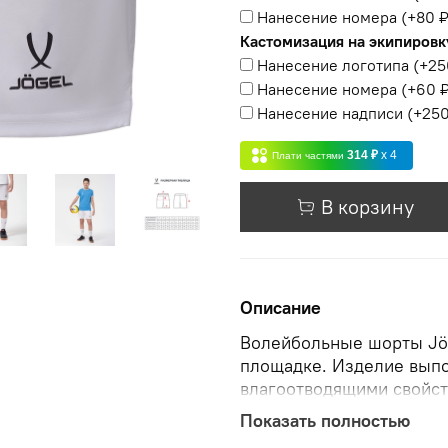
Нанесение номера
(+
80 
Кастомизация на экипировк
Нанесение логотипа
(+
25
Нанесение номера
(+
60 
Нанесение надписи
(+
250
314 ₽
x 4
Плати частями
В корзину
Описание
Волейбольные шорты Jög
площадке. Изделие выпо
влагоотводящими свойс
комфорт. Удобный крой, 
Показать полностью
девушек, позволяет вы