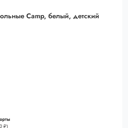
 рублей.
ольные Camp, белый, детский
ей
й.
ей.
шорты
0 ₽
)