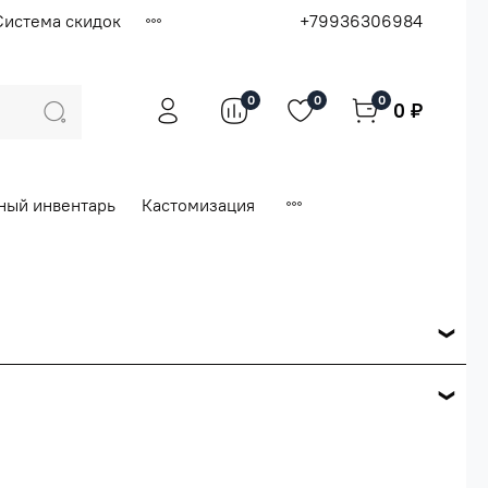
Система скидок
+79936306984
0
0
0
0 ₽
ный инвентарь
Кастомизация
ся по розничной цене
е вашего заказа.
ей.