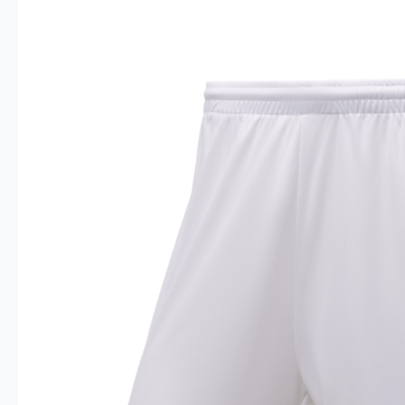
Опт 4
(30%)
О
Оп