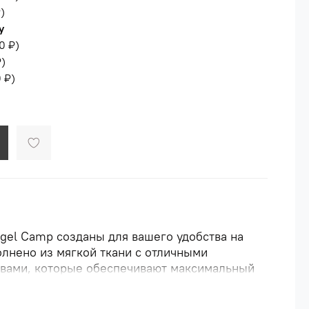
₽
)
у
0 ₽
)
₽
)
 ₽
)
el Camp созданы для вашего удобства на
лнено из мягкой ткани с отличными
твами, которые обеспечивают максимальный
актуальный как для юношей, так и для
полнять самые сложные элементы. Широкий