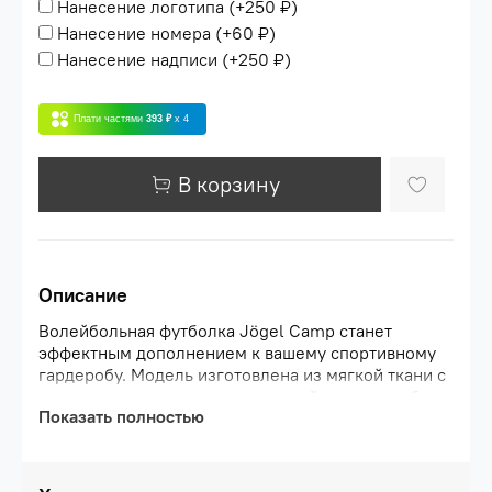
Нанесение логотипа
(+
250 ₽
)
Нанесение номера
(+
60 ₽
)
Нанесение надписи
(+
250 ₽
)
Плати частями
393 ₽
x 4
В корзину
Описание
Волейбольная футболка Jögel Camp станет
эффектным дополнением к вашему спортивному
гардеробу. Модель изготовлена из мягкой ткани с
отличными влагоотводящими свойствами, чтобы
Показать полностью
спортсмену было максимально комфортно на
площадке. Игровая футболка поддерживает
оптимальную температуру тела, не допуская
переохлаждения или перегрева, а для защиты шеи