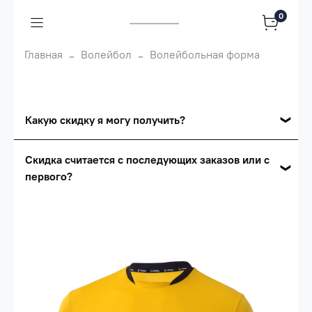
0
Главная
Волейбол
Волейбольная форма
Какую скидку я могу получить?
Накопительные скидки
Скидка считается с последующих заказов или с
первого?
Сумма скидки зависит от стоимости вашего
заказа, общая сумма заказа считается по
Скидка считается с первого заказа и
розничной цене
автоматически активизируется в корзине вашего
заказа.
Опт 5
(25%) -
сумма всех заказов за 6 месяцев -
25.000 рублей.
Опт 4
(30%) -
сумма всех заказов за 6 месяцев -
30.000 рублей.