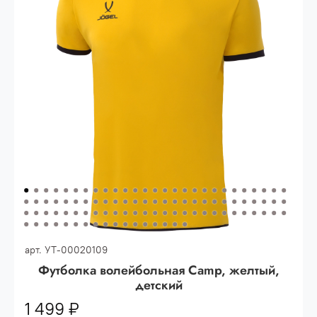
Опт 3
(33%)
- сумма всех заказов за 6 месяцев
80.000 рублей
Опт 2
(36%)
- сумма всех заказов за 6 месяцев
200.000 рублей.
Опт 1
(38%) -
сумма всех заказов за 6 месяцев -
400.000 рублей.
арт.
УТ-00020109
Футболка волейбольная Camp, желтый,
детский
1 499 ₽