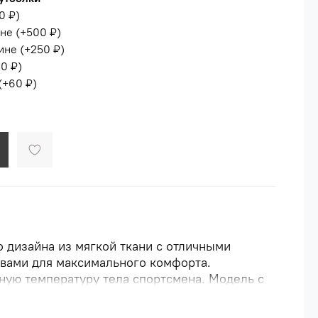
0 ₽
)
ине
(+
500 ₽
)
ине
(+
250 ₽
)
0 ₽
)
(+
60 ₽
)
 дизайна из мягкой ткани с отличными
вами для максимального комфорта.
ую температуру тела спортсмена. Модель с
й горловиной. Изделие не линяет и не
ко стирается, быстро высыхает и сохраняет в