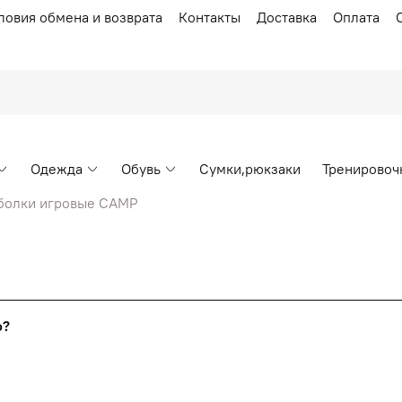
ловия обмена и возврата
Контакты
Доставка
Оплата
Одежда
Обувь
Сумки,рюкзаки
Тренировоч
болки игровые CAMP
Накопительные скидки
го?
т от стоимости вашего заказа, общая сумма заказа считает
я с первого заказа и автоматически активизируется в корзин
пт 5
(25%) -
сумма всех заказов за 6 месяцев - 25.000 рубл