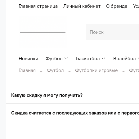
Главная страница
Личный кабинет
О бренде
Ус
Новинки
Футбол
Баскетбол
Волейбол
Главная
Футбол
Футболки игровые
Фут
Какую скидку я могу получить?
Скидка считается с последующих заказов или с перво
Сумма скидки зависи
Скидка считаетс
О