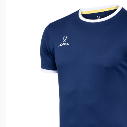
Опт 4
(30%)
О
Оп