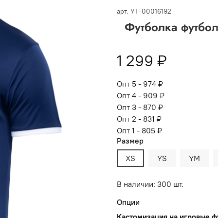
 -
сумма всех заказов за 6 месяцев - 30.000
арт.
УТ-00016192
Футболка футбол
Опт 3
(33%)
- сумма всех заказов за 6 месяцев 80.000 рубл
пт 2
(36%)
- сумма всех заказов за 6 месяцев 200.000 рубле
1 299 ₽
т 1
(38%) -
сумма всех заказов за 6 месяцев - 400.000 рубл
Опт 5 - 974 ₽
Опт 4 - 909 ₽
Опт 3 - 870 ₽
Опт 2 - 831 ₽
Опт 1 - 805 ₽
Размер
XS
YS
YM
В наличии: 300 шт.
Опции
Кастомизация на игровые ф