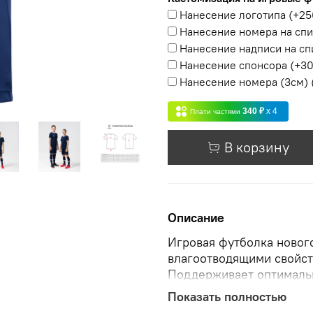
Нанесение логотипа
(+
25
Нанесение номера на сп
Нанесение надписи на сп
Нанесение спонсора
(+
30
Нанесение номера (3см)
340 ₽
x 4
Плати частями
В корзину
Описание
Игровая футболка нового
влагоотводящими свойст
Поддерживает оптимальн
прямым кроем и округло
Показать полностью
выгорает на солнце, лег