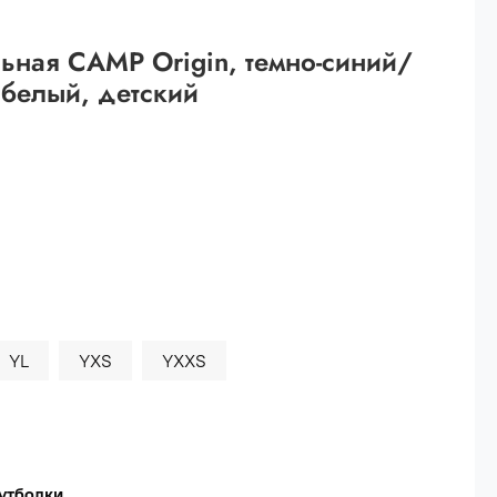
 рублей.
ьная CAMP Origin, темно-синий/
ей
белый, детский
й.
ей.
YL
YXS
YXXS
утболки