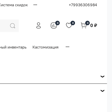
Система скидок
+79936306984
0
0
0
0 ₽
ный инвентарь
Кастомизация
ся по розничной цене
е вашего заказа.
ей.