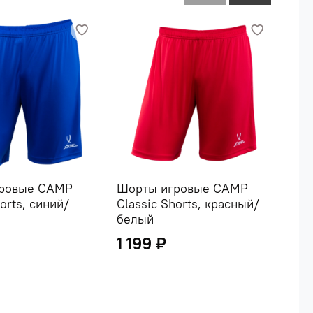
ровые CAMP
Шорты игровые CAMP
Шо
orts, синий/
Classic Shorts, красный/
Cla
белый
бел
1 199 ₽
99