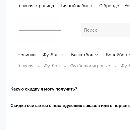
Главная страница
Личный кабинет
О бренде
Ус
Новинки
Футбол
Баскетбол
Волейбол
Главная
Футбол
Футболки игровые
Фут
Какую скидку я могу получить?
Скидка считается с последующих заказов или с перво
Сумма скидки зависи
Скидка считаетс
О