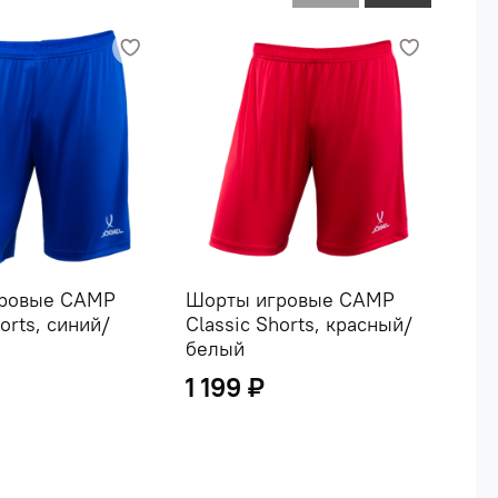
ровые CAMP
Шорты игровые CAMP
Шо
orts, синий/
Classic Shorts, красный/
Cla
белый
бел
1 199 ₽
99