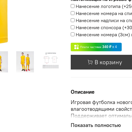
Нанесение логотипа
(+
25
Нанесение номера на сп
Нанесение надписи на сп
Нанесение спонсора
(+
30
Нанесение номера (3см)
340 ₽
x 4
Плати частями
В корзину
Описание
Игровая футболка нового
влагоотводящими свойст
Поддерживает оптимальн
прямым кроем и округло
Показать полностью
выгорает на солнце, лег