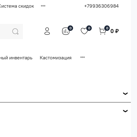
Система скидок
+79936306984
0
0
0
0 ₽
ный инвентарь
Кастомизация
ся по розничной цене
е вашего заказа.
ей.