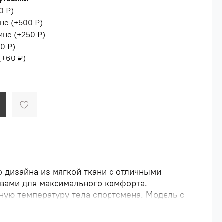
0 ₽
)
ине
(+
500 ₽
)
ине
(+
250 ₽
)
0 ₽
)
(+
60 ₽
)
 дизайна из мягкой ткани с отличными
вами для максимального комфорта.
ую температуру тела спортсмена. Модель с
й горловиной. Изделие не линяет и не
ко стирается, быстро высыхает и сохраняет в