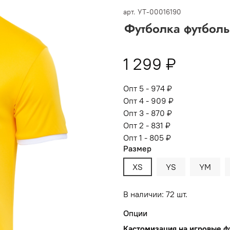
 -
сумма всех заказов за 6 месяцев - 30.000
арт.
УТ-00016190
Футболка футболь
Опт 3
(33%)
- сумма всех заказов за 6 месяцев 80.000 рубл
пт 2
(36%)
- сумма всех заказов за 6 месяцев 200.000 рубле
1 299 ₽
т 1
(38%) -
сумма всех заказов за 6 месяцев - 400.000 рубл
Опт 5 - 974 ₽
Опт 4 - 909 ₽
Опт 3 - 870 ₽
Опт 2 - 831 ₽
Опт 1 - 805 ₽
Размер
XS
YS
YM
В наличии: 72 шт.
Опции
Кастомизация на игровые ф