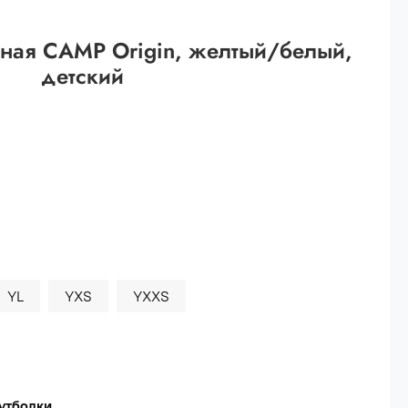
 рублей.
ная CAMP Origin, желтый/белый,
ей
детский
й.
ей.
YL
YXS
YXXS
утболки