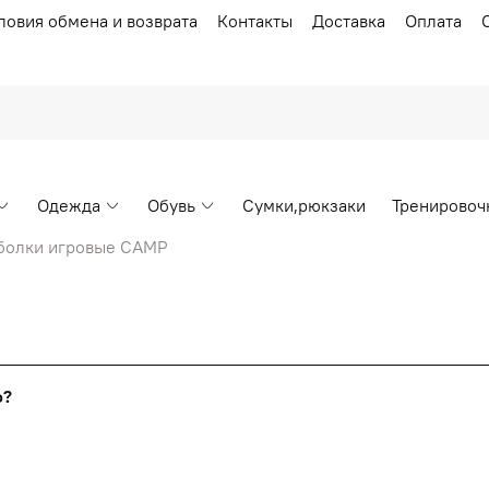
ловия обмена и возврата
Контакты
Доставка
Оплата
Одежда
Обувь
Сумки,рюкзаки
Тренировоч
болки игровые CAMP
Накопительные скидки
го?
т от стоимости вашего заказа, общая сумма заказа считает
я с первого заказа и автоматически активизируется в корзин
пт 5
(25%) -
сумма всех заказов за 6 месяцев - 25.000 рубл