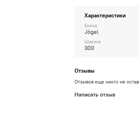
процессе носки свой на
расположен обновленный
Характеристики
удобный пакет многораз
застежкой.\nПреимущес
Бренд
Jögel
материал\nмаксимальна
влагоотведение\nвысока
Ширина
высыхания\nХарактеристи
300
г\nЦвет: желтый/белый\
производства: Китай
Отзывы
Отзывов еще никто не оста
Написать отзыв