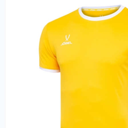
Опт 4
(30%)
О
Оп