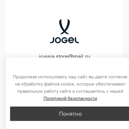
jrussia.store@mail.ru
ИНН 151603641530 ОГРН 316151300072574
Продолжая использовать наш сайт, вы даете согласие
на обработку файлов cookie, которые обеспечивают
3
правильную работу сайта и соглашаетесь с нашей
Политикой безопасности
Сайт создан специально по заказу, для оптовых продаж бренда Jogel
1
Цены, указанные на сайте, не являются публичной офертой.
© 2016-2026
Понятно
2
MAX