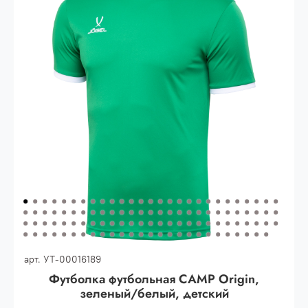
30.000 рублей.
Опт 3
(33%)
- сумма всех заказов за 6 месяцев
80.000 рублей
Опт 2
(36%)
- сумма всех заказов за 6 месяцев
200.000 рублей.
Опт 1
(38%) -
сумма всех заказов за 6 месяцев -
400.000 рублей.
арт.
УТ-00016189
Футболка футбольная CAMP Origin,
зеленый/белый, детский