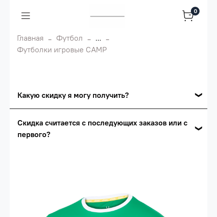
0
Главная
Футбол
...
Футболки игровые CAMP
Какую скидку я могу получить?
Накопительные скидки
Скидка считается с последующих заказов или с
первого?
Сумма скидки зависит от стоимости вашего
заказа, общая сумма заказа считается по
Скидка считается с первого заказа и
розничной цене
автоматически активизируется в корзине вашего
заказа.
Опт 5
(25%) -
сумма всех заказов за 6 месяцев -
25.000 рублей.
Опт 4
(30%) -
сумма всех заказов за 6 месяцев -