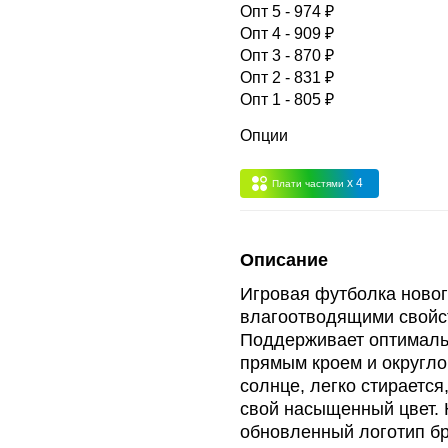
 -
сумма всех заказов за 6 месяцев - 30.000
Опт 5 - 974 ₽
Опт 4 - 909 ₽
Опт 3 - 870 ₽
Опт 3
(33%)
- сумма всех заказов за 6 месяцев 80.000 рубле
Опт 2 - 831 ₽
Опт 1 - 805 ₽
пт 2
(36%)
- сумма всех заказов за 6 месяцев 200.000 рубле
Опции
x 4
Плати частями
т 1
(38%) -
сумма всех заказов за 6 месяцев - 400.000 рубл
Описание
Игровая футболка новог
влагоотводящими свойс
Поддерживает оптималь
прямым кроем и округло
солнце, легко стирается
свой насыщенный цвет. 
обновленный логотип бр