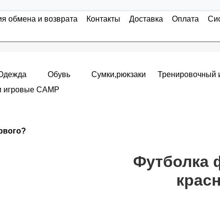
ия обмена и возврата
Контакты
Доставка
Оплата
Си
Одежда
Обувь
Сумки,рюкзаки
Тренировочный 
и игровые CAMP
Накопительные скидки
ервого?
я с первого заказа и автоматически активизируется в корзин
т от стоимости вашего заказа, общая сумма заказа считает
Футболка 
крас
пт 5
(25%) -
сумма всех заказов за 6 месяцев - 25.000 рубле