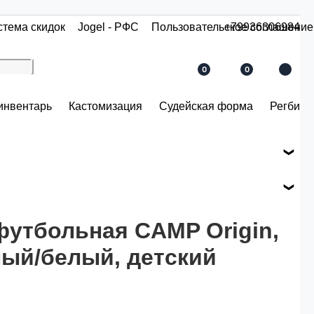
стема скидок
Jogel - РФС
Пользовательское соглашение
+79936306984
0
0
инвентарь
Кастомизация
Судейская форма
Регби
е вашего заказа.
ся по розничной цене
футбольная CAMP Origin,
ный/белый, детский
й.