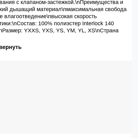
вания с клапаном-застежкой.\nПреимущества и
гкий дышащий материал\nмаксимальная свобода
е влагоотведение\nвысокая скорость
ки:\nСостав: 100% полиэстер Interlock 140
\nРазмер: YXXS, YXS, YS, YM, YL, XS\nСтрана
вернуть