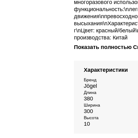
многоразового использо
функциональность:\nле
движения\nпревосходно
высыхания\nХарактеристи
г\nЦвет: красный/белый
производства: Китай
Показать полностью
С
Характеристики
Бренд
Jögel
Длина
380
Ширина
300
Высота
10