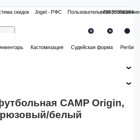
стема скидок
Jogel - РФС
Пользовательское соглашение
+79936306984
0
0
инвентарь
Кастомизация
Судейская форма
Регби
е вашего заказа.
ся по розничной цене
футбольная CAMP Origin,
рюзовый/белый
й.