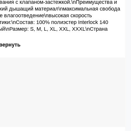
вания с клапаном-застежкой.\nПреимущества и
гкий дышащий материал\nмаксимальная свобода
е влагоотведение\nвысокая скорость
ки:\nСостав: 100% полиэстер Interlock 140
й\nРазмер: S, M, L, XL, XXL, XXXL\nСтрана
вернуть