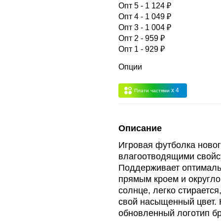
 -
сумма всех заказов за 6 месяцев - 30.000
Опт 5 - 1 124 ₽
Опт 4 - 1 049 ₽
Опт 3 - 1 004 ₽
Опт 3
(33%)
- сумма всех заказов за 6 месяцев 80.000 рубле
Опт 2 - 959 ₽
Опт 1 - 929 ₽
пт 2
(36%)
- сумма всех заказов за 6 месяцев 200.000 рубле
Опции
x 4
Плати частями
т 1
(38%) -
сумма всех заказов за 6 месяцев - 400.000 рубл
Описание
Игровая футболка новог
влагоотводящими свойс
Поддерживает оптималь
прямым кроем и округло
солнце, легко стирается
свой насыщенный цвет. 
обновленный логотип бр