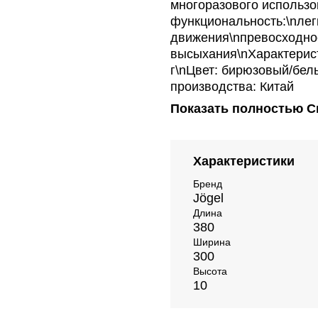
многоразового использо
функциональность:\nле
движения\nпревосходно
высыхания\nХарактеристи
г\nЦвет: бирюзовый/белы
производства: Китай
Показать полностью
С
Характеристики
Бренд
Jögel
Длина
380
Ширина
300
Высота
10