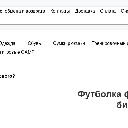
ия обмена и возврата
Контакты
Доставка
Оплата
Си
Одежда
Обувь
Сумки,рюкзаки
Тренировочный 
и игровые CAMP
Накопительные скидки
ервого?
я с первого заказа и автоматически активизируется в корзин
т от стоимости вашего заказа, общая сумма заказа считает
Футболка 
би
пт 5
(25%) -
сумма всех заказов за 6 месяцев - 25.000 рубле