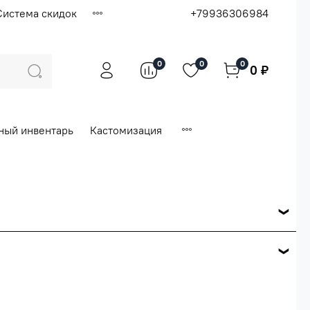
Система скидок
+79936306984
0
0
0
0 ₽
ный инвентарь
Кастомизация
ся по розничной цене
е вашего заказа.
ей.