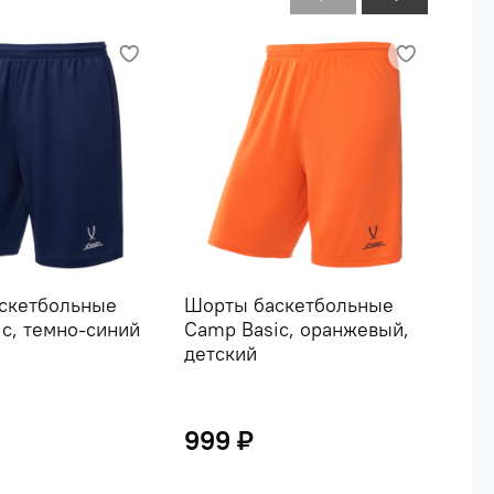
скетбольные
Шорты баскетбольные
Шор
c, темно-синий
Camp Basic, оранжевый,
Cam
детский
999 ₽
1 