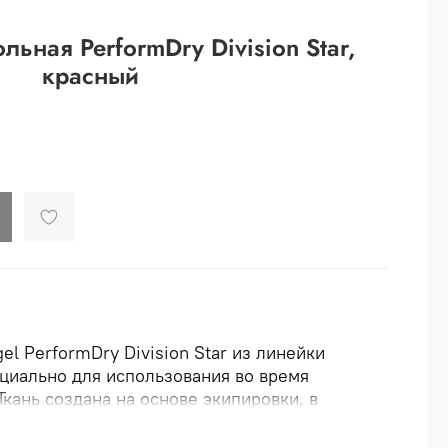
 рублей.
льная PerformDry Division Star,
ей
красный
й.
ей.
el PerformDry Division Star из линейки
ециально для использования во время
Ткань создана на основе экипировки, в
ессионалы. Основной материал имеет
 последних разработок. Материал с двойным