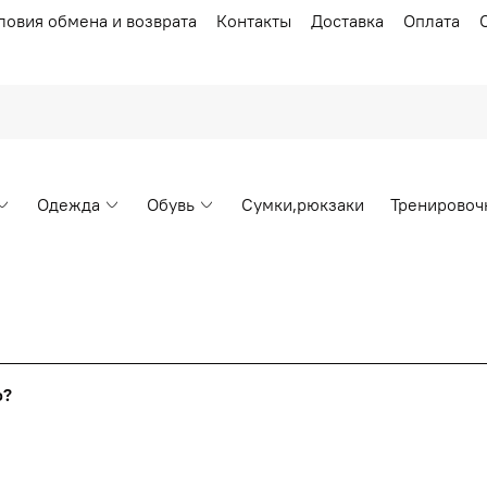
ловия обмена и возврата
Контакты
Доставка
Оплата
Одежда
Обувь
Сумки,рюкзаки
Тренировоч
Накопительные скидки
го?
т от стоимости вашего заказа, общая сумма заказа считает
я с первого заказа и автоматически активизируется в корзин
пт 5
(25%) -
сумма всех заказов за 6 месяцев - 25.000 рубл