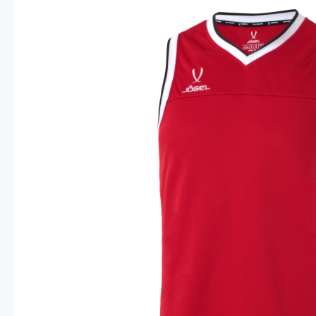
Опт 4
(30%)
О
Оп