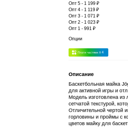
 -
сумма всех заказов за 6 месяцев - 30.000
Опт 5 - 1 199 ₽
Опт 4 - 1 119 ₽
Опт 3 - 1 071 ₽
Опт 3
(33%)
- сумма всех заказов за 6 месяцев 80.000 рубле
Опт 2 - 1 023 ₽
Опт 1 - 991 ₽
пт 2
(36%)
- сумма всех заказов за 6 месяцев 200.000 рубле
Опции
x 4
Плати частями
т 1
(38%) -
сумма всех заказов за 6 месяцев - 400.000 рубл
Описание
Баскетбольная майка Jö
для активной игры и от
Модель изготовлена из 
сетчатой текстурой, ко
Отличительной чертой и
горловины и проймы с к
цветов майку для баске