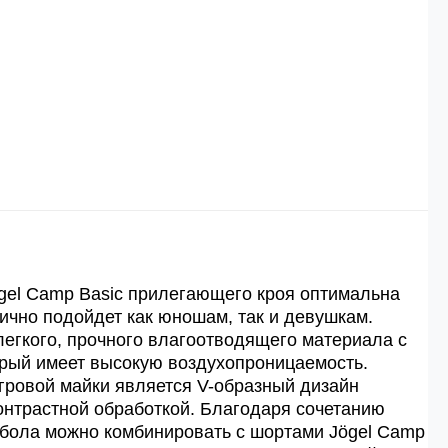
 рублей.
й
й.
ей.
gel Camp Basic прилегающего кроя оптимальна
лично подойдет как юношам, так и девушкам.
легкого, прочного влагоотводящего материала с
торый имеет высокую воздухопроницаемость.
гровой майки является V-образный дизайн
онтрастной обработкой. Благодаря сочетанию
тбола можно комбинировать с шортами Jögel Camp