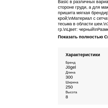
Basic в различных вари
стороне груди, а для м
пришита мягкая бренди
крой;\nМатериал с сетча
тесьма в области шеи.\n
гр.\nЦвет: черный\nРазм
Показать полностью
С
Характеристики
Бренд
Jögel
Длина
300
Ширина
250
Высота
8