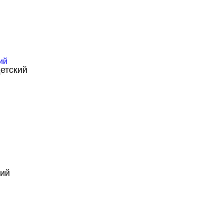
етский
кий