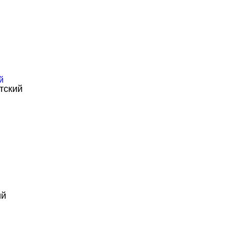
тский
ий