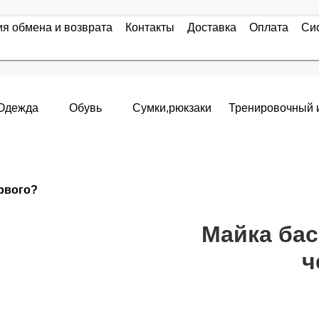
ия обмена и возврата
Контакты
Доставка
Оплата
Си
Одежда
Обувь
Сумки,рюкзаки
Тренировочный 
Накопительные скидки
ервого?
я с первого заказа и автоматически активизируется в корзин
т от стоимости вашего заказа, общая сумма заказа считает
Майка бас
ч
пт 5
(25%) -
сумма всех заказов за 6 месяцев - 25.000 рубле