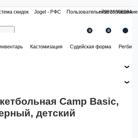
стема скидок
Jogel - РФС
Пользовательское соглашение
+79936306984
0
0
инвентарь
Кастомизация
Судейская форма
Регби
е вашего заказа.
ся по розничной цене
кетбольная Camp Basic,
ерный, детский
й.