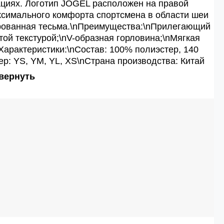
ациях. Логотип JOGEL расположен на правой
аксимального комфорта спортсмена в области шеи
рованная тесьма.\nПреимущества:\nПрилегающий
той текстурой;\nV-образная горловина;\nМягкая
Характеристики:\nСостав: 100% полиэстер, 140
ер: YS, YM, YL, XS\nСтрана производства: Китай
вернуть