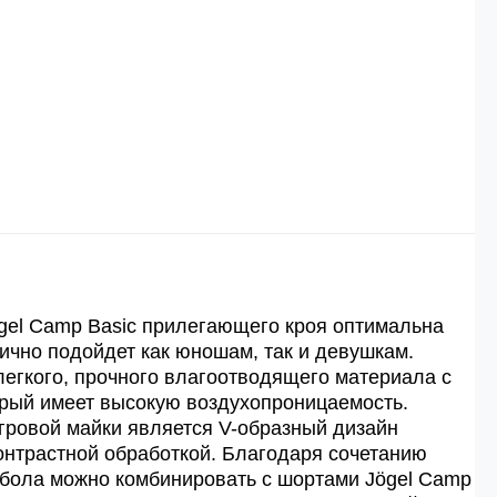
 рублей.
й
й.
ей.
gel Camp Basic прилегающего кроя оптимальна
лично подойдет как юношам, так и девушкам.
легкого, прочного влагоотводящего материала с
торый имеет высокую воздухопроницаемость.
гровой майки является V-образный дизайн
онтрастной обработкой. Благодаря сочетанию
тбола можно комбинировать с шортами Jögel Camp