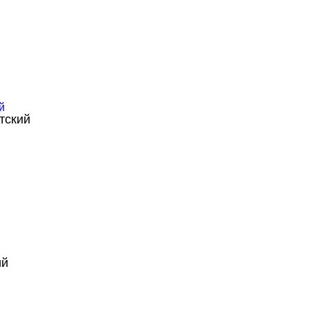
тский
ий