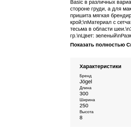
Basic в различных вари
стороне груди, а для м
пришита мягкая бренди
крой;\nМатериал с сетча
тесьма в области шеи.\n
гр.\nЦвет: зеленый\nРаз
Показать полностью
С
Характеристики
Бренд
Jögel
Длина
300
Ширина
250
Высота
8