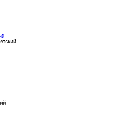
етский
кий