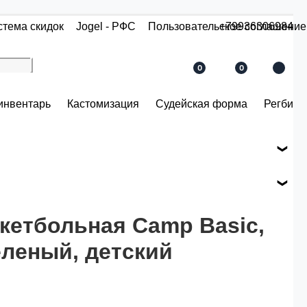
стема скидок
Jogel - РФС
Пользовательское соглашение
+79936306984
0
0
инвентарь
Кастомизация
Судейская форма
Регби
е вашего заказа.
ся по розничной цене
кетбольная Camp Basic,
еленый, детский
й.