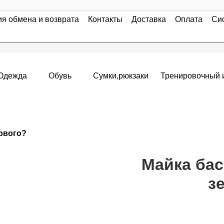
ия обмена и возврата
Контакты
Доставка
Оплата
Си
Одежда
Обувь
Сумки,рюкзаки
Тренировочный 
Накопительные скидки
ервого?
я с первого заказа и автоматически активизируется в корзин
т от стоимости вашего заказа, общая сумма заказа считает
Майка бас
з
пт 5
(25%) -
сумма всех заказов за 6 месяцев - 25.000 рубле