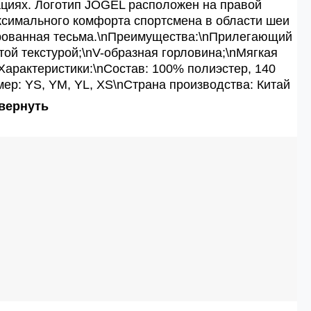
ациях. Логотип JOGEL расположен на правой
аксимального комфорта спортсмена в области шеи
рованная тесьма.\nПреимущества:\nПрилегающий
той текстурой;\nV-образная горловина;\nМягкая
Характеристики:\nСостав: 100% полиэстер, 140
мер: YS, YM, YL, XS\nСтрана производства: Китай
вернуть