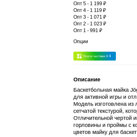
 -
сумма всех заказов за 6 месяцев - 30.000
Опт 5 - 1 199 ₽
Опт 4 - 1 119 ₽
Опт 3 - 1 071 ₽
Опт 3
(33%)
- сумма всех заказов за 6 месяцев 80.000 рубле
Опт 2 - 1 023 ₽
Опт 1 - 991 ₽
пт 2
(36%)
- сумма всех заказов за 6 месяцев 200.000 рубле
Опции
x 4
Плати частями
т 1
(38%) -
сумма всех заказов за 6 месяцев - 400.000 рубл
Описание
Баскетбольная майка Jö
для активной игры и от
Модель изготовлена из 
сетчатой текстурой, ко
Отличительной чертой и
горловины и проймы с к
цветов майку для баске