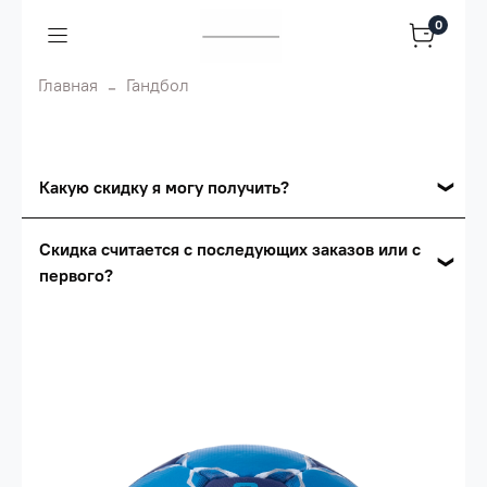
0
Главная
Гандбол
Какую скидку я могу получить?
Накопительные скидки
Скидка считается с последующих заказов или с
первого?
Сумма скидки зависит от стоимости вашего
заказа, общая сумма заказа считается по
Скидка считается с первого заказа и
розничной цене
автоматически активизируется в корзине вашего
заказа.
Опт 5
(25%) -
сумма всех заказов за 6 месяцев -
25.000 рублей.
Опт 4
(30%) -
сумма всех заказов за 6 месяцев -
30.000 рублей.