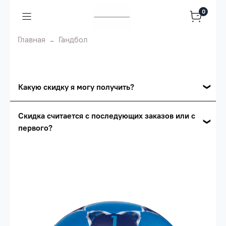
0
Главная
Гандбол
Какую скидку я могу получить?
Накопительные скидки
Скидка считается с последующих заказов или с
первого?
Сумма скидки зависит от стоимости вашего
заказа, общая сумма заказа считается по
Скидка считается с первого заказа и
розничной цене
автоматически активизируется в корзине вашего
заказа.
Опт 5
(25%) -
сумма всех заказов за 6 месяцев -
25.000 рублей.
Опт 4
(30%) -
сумма всех заказов за 6 месяцев -
30.000 рублей.