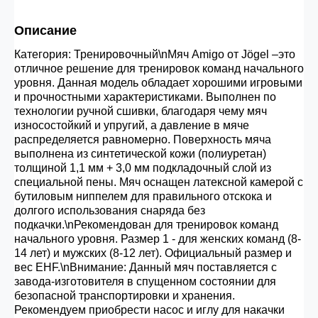
30.000 рублей.
Описание
Категория: Тренировочный\nМяч Amigo от Jögel –это
Опт 3
(33%)
- сумма всех заказов за 6 месяцев
отличное решение для тренировок команд начального
80.000 рублей
уровня. Данная модель обладает хорошими игровыми
и прочностными характеристиками. Выполнен по
технологии ручной сшивки, благодаря чему мяч
Опт 2
(36%)
- сумма всех заказов за 6 месяцев
износостойкий и упругий, а давление в мяче
200.000 рублей.
распределяется равномерно. Поверхность мяча
выполнена из синтетической кожи (полиуретан)
толщиной 1,1 мм + 3,0 мм подкладочный слой из
специальной пены. Мяч оснащен латексной камерой с
Опт 1
(38%) -
сумма всех заказов за 6 месяцев -
бутиловым ниппелем для правильного отскока и
400.000 рублей.
долгого использования снаряда без
подкачки.\nРекомендован для тренировок команд
начального уровня. Размер 1 - для женских команд (8-
14 лет) и мужских (8-12 лет). Официальный размер и
вес EHF.\nВнимание: Данный мяч поставляется с
завода-изготовителя в спущенном состоянии для
безопасной транспортировки и хранения.
Рекомендуем приобрести насос и иглу для накачки