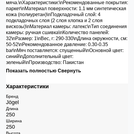
мяча.\nХарактеристики:\nРекомендованные покрытия:
паркет\nМатериал поверхности: 1.1 мм синтетическая
кожа (полиуретан)\nПодкладочный слой: 4
подкладочных слоя (2 слоя хлопка и 2 слоя
вискозы)\nМатериал камеры: латекс\nТип соединения
камеры: ручная сшивка\nКоличество панелей:
32\nРазмер: 1\nВес, г: 290-330\nДлина окружности, см:
50-52\nРекомендованное давление: 0.30-0.35
bar\nМяч поставляется: спущенный\nОсновной цвет:
синий\nДополнительный цвет:
зеленый\nПроизводство: Пакистан
Показать полностью
Свернуть
Характеристики
Бренд
Jögel
Длина
250
Ширина
250
Высота