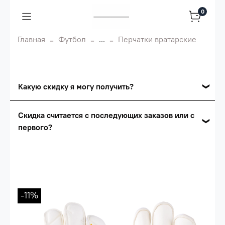
0
Главная
Футбол
...
Перчатки вратарские
Какую скидку я могу получить?
Накопительные скидки
Скидка считается с последующих заказов или с
первого?
Сумма скидки зависит от стоимости вашего
заказа, общая сумма заказа считается по
Скидка считается с первого заказа и
розничной цене
автоматически активизируется в корзине вашего
заказа.
Опт 5
(25%) -
сумма всех заказов за 6 месяцев -
25.000 рублей.
-11%
Опт 4
(30%) -
сумма всех заказов за 6 месяцев -
30.000 рублей.