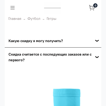
0
Главная
Футбол
Гетры
Какую скидку я могу получить?
Накопительные скидки
Скидка считается с последующих заказов или с
первого?
Сумма скидки зависит от стоимости вашего
заказа, общая сумма заказа считается по
Скидка считается с первого заказа и
розничной цене
автоматически активизируется в корзине вашего
заказа.
Опт 5
(25%) -
сумма всех заказов за 6 месяцев -
25.000 рублей.
Опт 4
(30%) -
сумма всех заказов за 6 месяцев -
30.000 рублей.