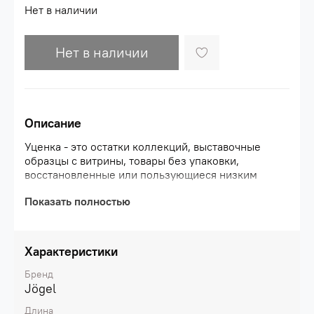
Нет в наличии
Нет в наличии
Описание
Уценка - это остатки коллекций, выставочные
образцы с витрины, товары без упаковки,
восстановленные или пользующиеся низким
спросом изделия, а также продукция с
Показать полностью
незначительными дефектами внешнего вида
(царапины, потертости и другие
особенности).\nВажно! На использование товара
по прямому назначению недостатки не влияют.
Характеристики
Обращаем ваше внимание, что продукция данной
категории возврату и обмену не подлежит.
Бренд
Приобретая спорттовары из категории «Уценка»,
Jögel
вы соглашаетесь на наличие дефектов во внешнем
Длина