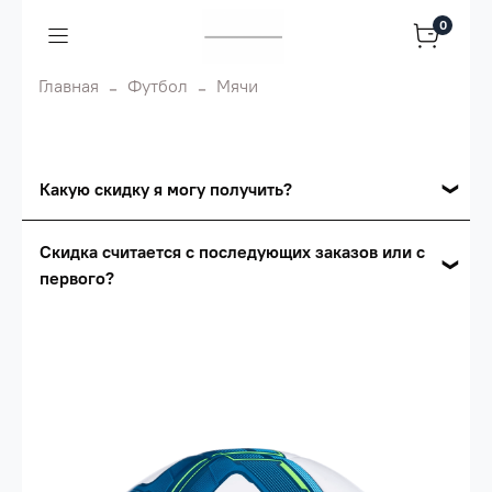
0
Главная
Футбол
Мячи
Какую скидку я могу получить?
Накопительные скидки
Скидка считается с последующих заказов или с
первого?
Сумма скидки зависит от стоимости вашего
заказа, общая сумма заказа считается по
Скидка считается с первого заказа и
розничной цене
автоматически активизируется в корзине вашего
заказа.
Опт 5
(25%) -
сумма всех заказов за 6 месяцев -
25.000 рублей.
Опт 4
(30%) -
сумма всех заказов за 6 месяцев -
30.000 рублей.