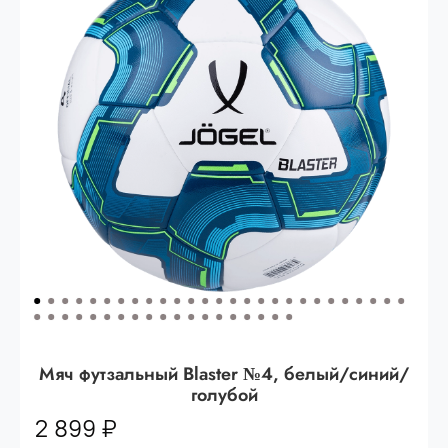
Опт 3
(33%)
- сумма всех заказов за 6 месяцев
80.000 рублей
Опт 2
(36%)
- сумма всех заказов за 6 месяцев
200.000 рублей.
Опт 1
(38%) -
сумма всех заказов за 6 месяцев -
400.000 рублей.
Мяч футзальный Blaster №4, белый/синий/
голубой
2 899 ₽