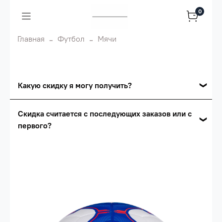
0
Главная
Футбол
Мячи
Какую скидку я могу получить?
Накопительные скидки
Скидка считается с последующих заказов или с
первого?
Сумма скидки зависит от стоимости вашего
заказа, общая сумма заказа считается по
Скидка считается с первого заказа и
розничной цене
автоматически активизируется в корзине вашего
заказа.
Опт 5
(25%) -
сумма всех заказов за 6 месяцев -
25.000 рублей.
Опт 4
(30%) -
сумма всех заказов за 6 месяцев -
30.000 рублей.