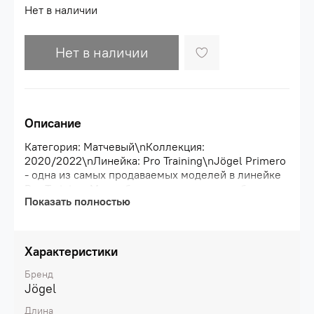
Нет в наличии
Нет в наличии
Описание
Категория: Матчевый\nКоллекция:
2020/2022\nЛинейка: Pro Training\nJögel Primero
- одна из самых продаваемых моделей в линейке
Pro Training. Мяч вобрал последние разработки в
Показать полностью
области создания футбольных мячей. Primero -
мяч матчевого уровня, соответствующий всем
требованиям FIFA к мячам данного
класса.\nHYBRID - технология, позволяющая
Характеристики
максимально скрыть швы и добиться абсолютно
сферичной формы;\nОригинальный материал
Бренд
покрышки мяча со специальной структурой,
Jögel
прогнозирующий контакт с мячом вне
Длина