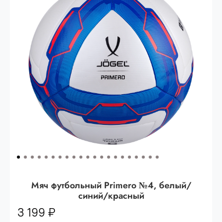
Опт 3
(33%)
- сумма всех заказов за 6 месяцев
80.000 рублей
Опт 2
(36%)
- сумма всех заказов за 6 месяцев
200.000 рублей.
Опт 1
(38%) -
сумма всех заказов за 6 месяцев -
400.000 рублей.
Мяч футбольный Primero №4, белый/
синий/красный
3 199 ₽