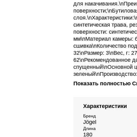
для накачивания.\nПреи
поверхности;\nБутилова
слоя.\nХарактеристики:
синтетическая трава, ре
поверхности: синтетиче
мм\nМатериал камеры: 
сшивка\nКоличество под
32\nРазмер: 3\nВес, г: 2
62\nРекомендованное да
спущенный\nОсновной ц
зеленый\nПроизводство
Показать полностью
С
Характеристики
Бренд
Jögel
Длина
180