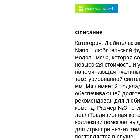
x 4
Плати частями
Опт 3
(33%)
- сумма всех заказов за 6 месяцев 80.000 рубле
Описание
пт 2
(36%)
- сумма всех заказов за 6 месяцев 200.000 рубле
Категория: Любительский
Nano – любительский фу
модель мяча, которая со
т 1
(38%) -
сумма всех заказов за 6 месяцев - 400.000 рубл
невысокая стоимость и 
напоминающая пчелиные
текстурированной синте
мм. Мяч имеет 2 подкла
обеспечивающей долгое 
рекомендован для любит
команд. Размер №3 по с
лет.\nТрадиционная кон
коллекции помогает выд
для игры при низких те
поставляется в спущенн