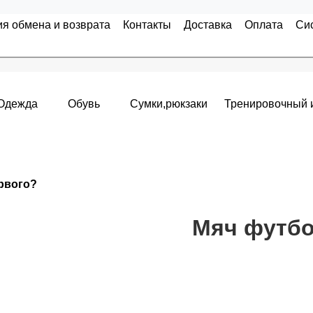
ия обмена и возврата
Контакты
Доставка
Оплата
Си
Одежда
Обувь
Сумки,рюкзаки
Тренировочный 
Накопительные скидки
ервого?
я с первого заказа и автоматически активизируется в корзин
т от стоимости вашего заказа, общая сумма заказа считает
Мяч футбо
пт 5
(25%) -
сумма всех заказов за 6 месяцев - 25.000 рубле
 -
сумма всех заказов за 6 месяцев - 30.000