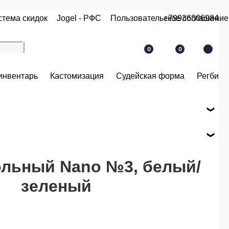
стема скидок
Jogel - РФС
Пользовательское соглашение
+79936306984
0
0
инвентарь
Кастомизация
Судейская форма
Регби
е вашего заказа.
ся по розничной цене
льный Nano №3, белый/
зеленый
й.
 рублей.