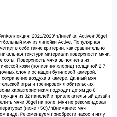
й
й.
\nКоллекция: 2021/2023\nЛинейка: Active\nJögel
тбольный мяч из линейки Active. Популярная
четает в себе такие критерии, как сравнительно
ей.
уникальная текстура материала поверхности мяча,
 соты. Поверхность мяча выполнена из
тической кожи (поливинилхлорид) толщиной 2,7
дочных слоя и оснащен бутиловой камерой,
сохранение воздуха в камере. Данный мяч
ельской игры и тренировок любительских
воим характеристикам подходит детям до 8
струкция из 32 панелей и привлекательный дизайн
елить мячи Jögel на поле. Мяч не рекомендован
мпературах (ниже +5С).\nВнимание: мяч
ом виде. Рекомендуем приобрести насос и иглу