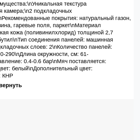
мущества:\nУникальная текстура
я камера;\n2 подкладочных
\nРекомендованные покрытия: натуральный газон,
зина, гаревые поля, паркет\nМатериал
ская кожа (поливинилхлорид) толщиной 2,7
бутил\nТип соединения панелей: машинная
кладочных слоев: 2\nКоличество панелей:
70-290\nДлина окружности, см: 61-
вление: 0.4-0.6 бар\nМяч поставляется:
вет: белый\nДополнительный цвет:
: КНР
вернуть