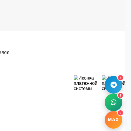
влял
3
1
2
MAX