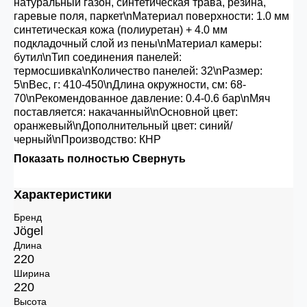
натуральный газон, синтетическая трава, резина,
гаревые поля, паркет\nМатериал поверхности: 1.0 мм
синтетическая кожа (полиуретан) + 4.0 мм
подкладочный слой из пены\nМатериал камеры:
бутил\nТип соединения панелей:
термосшивка\nКоличество панелей: 32\nРазмер:
5\nВес, г: 410-450\nДлина окружности, см: 68-
70\nРекомендованное давление: 0.4-0.6 бар\nМяч
поставляется: накачанный\nОсновной цвет:
оранжевый\nДополнительный цвет: синий/
черный\nПроизводство: КНР
Показать полностью
Свернуть
Характеристики
Бренд
Jögel
Длина
220
Ширина
220
Высота