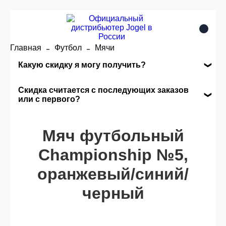
Главная
Футбол
Мячи
Какую скидку я могу получить?
Накопительные скидки
Скидка считается с последующих заказов
или с первого?
Сумма скидки зависит от стоимости вашего
Скидка считается с первого заказа и
заказа, общая сумма заказа считается по
автоматически активизируется в корзине вашего
Мяч футбольный
розничной цене
заказа.
Championship №5,
оранжевый/синий/
Опт 5
(25%) -
сумма всех заказов за 6 месяцев -
25.000 рублей.
черный
Опт 4
(30%) -
сумма всех заказов за 6 месяцев -