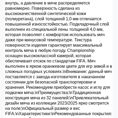
внутрь, а давление в мяче распределяется
равномерно. Поверхность сделана из
высококачественной синтетической кожи
(полиуретана), слой толщиной 1,0 мм отличается
повышенной износостойкостью. Подкладочный слой
выполнен из специальной пены толщиной 4,0 мм,
которая позволяет с комфортом использовать мяч
даже при минусовой температуре. Текстура
поверхности изделия гарантирует максимальный
контроль мяча в любую погоду. Championship
оснащен высококлассной камерой, которая
обеспечивает отскок по стандартам FIFA. Мяч
выполнен в ярком оранжевом цвете для игр зимой и в
сложных погодных условиях.\nВнимание: данный мяч
поставляется с завода-изготовителя в накачанном
состоянии для безопасной транспортировки и
хранения. Рекомендуем приобрести насос и иглу для
подкачки мяча.\nПреимущества:\nТрадиционная
конструкция мяча из 32 панелей;\nПривлекательный
дизайн мяча из коллекции 2023/2025 ярко смотрится
на поле;\nОфициальный размер и вес
FIFA.\nХарактеристики:\nРекомендованные покрытия: