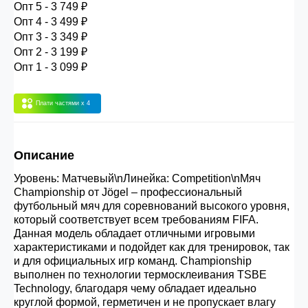
Опт 5 - 3 749 ₽
30.000 рублей.
Опт 4 - 3 499 ₽
Опт 3 - 3 349 ₽
Опт 2 - 3 199 ₽
Опт 3
(33%)
- сумма всех заказов за 6 месяцев
Опт 1 - 3 099 ₽
80.000 рублей
Плати частями
x 4
Опт 2
(36%)
- сумма всех заказов за 6 месяцев
200.000 рублей.
Описание
Опт 1
(38%) -
сумма всех заказов за 6 месяцев -
Уровень: Матчевый\nЛинейка: Competition\nМяч
Championship от Jögel – профессиональный
400.000 рублей.
футбольный мяч для соревнований высокого уровня,
который соответствует всем требованиям FIFA.
Данная модель обладает отличными игровыми
характеристиками и подойдет как для тренировок, так
и для официальных игр команд. Championship
выполнен по технологии термосклеивания TSBE
Technology, благодаря чему обладает идеально
круглой формой, герметичен и не пропускает влагу