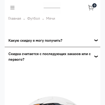
0
Главная
Футбол
Мячи
Какую скидку я могу получить?
Накопительные скидки
Скидка считается с последующих заказов или с
первого?
Сумма скидки зависит от стоимости вашего
заказа, общая сумма заказа считается по
Скидка считается с первого заказа и
розничной цене
автоматически активизируется в корзине вашего
заказа.
Опт 5
(25%) -
сумма всех заказов за 6 месяцев -
25.000 рублей.
Опт 4
(30%) -
сумма всех заказов за 6 месяцев -
30.000 рублей.