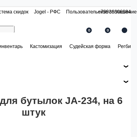
стема скидок
Jogel - РФС
Пользовательское соглашение
+79936306984
0
0
инвентарь
Кастомизация
Судейская форма
Регби
е вашего заказа.
ся по розничной цене
для бутылок JA-234, на 6
штук
й.