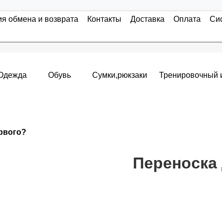
ия обмена и возврата
Контакты
Доставка
Оплата
Си
Одежда
Обувь
Сумки,рюкзаки
Тренировочный 
Накопительные скидки
ервого?
я с первого заказа и автоматически активизируется в корзин
т от стоимости вашего заказа, общая сумма заказа считает
Переноска 
пт 5
(25%) -
сумма всех заказов за 6 месяцев - 25.000 рубле