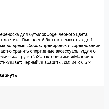
 рублей.
й
й.
ереноска для бутылок Jögel черного цвета
о пластика. Вмещает 6 бутылок емкостью до 1
ма во время сборов, тренировок и соревнований,
ей.
пактно хранить спортивные аксессуары.\nдля 6
омическая ручка.\nХарактеристики:\nМатериал:
ик\nЦвет: черный\nГабариты, см: 34 х 6,5 х
вернуть