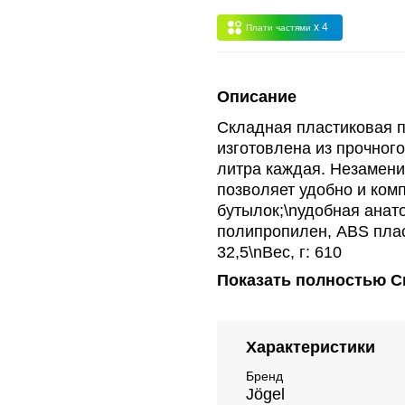
 -
сумма всех заказов за 6 месяцев - 30.000
x 4
Плати частями
Опт 3
(33%)
- сумма всех заказов за 6 месяцев 80.000 рубле
Описание
пт 2
(36%)
- сумма всех заказов за 6 месяцев 200.000 рубле
Складная пластиковая п
изготовлена из прочног
литра каждая. Незамени
т 1
(38%) -
сумма всех заказов за 6 месяцев - 400.000 рубл
позволяет удобно и ком
бутылок;\nудобная анат
полипропилен, ABS пласт
32,5\nВес, г: 610
Показать полностью
С
Характеристики
Бренд
Jögel