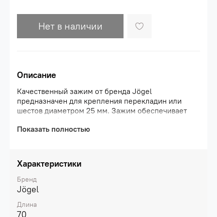
Нет в наличии
Описание
Качественный зажим от бренда Jögel
предназначен для крепления перекладин или
шестов диаметром 25 мм. Зажим обеспечивает
надежную фиксацию перекладины на спортивном
Показать полностью
оборудовании. Изделие выполнено из прочного
пластика черного
цвета.\nПреимущества:\nНадежно фиксирует
перекладины и шесты;\nПодходит для изделий с
Характеристики
диаметров 25 мм;\nВысококачественный
пластик.\nХарактеристики:\nМатериал:
Бренд
нейлон\nЦвет: черный\nГабариты, см: 4 х 3,7 х
Jögel
6,7\nВес, г: 40
Длина
70