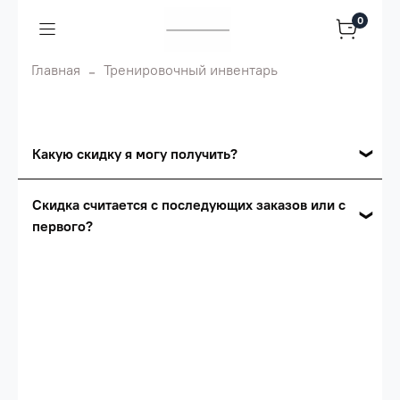
0
Главная
Тренировочный инвентарь
Какую скидку я могу получить?
Накопительные скидки
Скидка считается с последующих заказов или с
первого?
Сумма скидки зависит от стоимости вашего
заказа, общая сумма заказа считается по
Скидка считается с первого заказа и
розничной цене
автоматически активизируется в корзине вашего
заказа.
Опт 5
(25%) -
сумма всех заказов за 6 месяцев -
25.000 рублей.
Опт 4
(30%) -
сумма всех заказов за 6 месяцев -
30.000 рублей.