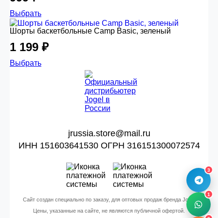
Выбрать
Шорты баскетбольные Camp Basic, зеленый
1 199 ₽
Выбрать
jrussia.store@mail.ru
ИНН 151603641530 ОГРН 316151300072574
3
1
Сайт создан специально по заказу, для оптовых продаж бренда Jogel
Цены, указанные на сайте, не являются публичной офертой.