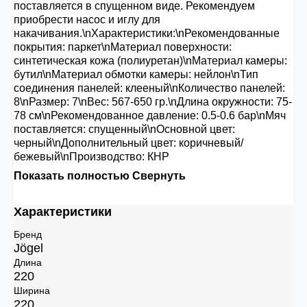
поставляется в спущенном виде. Рекомендуем
приобрести насос и иглу для
накачивания.\nХарактеристики:\nРекомендованные
покрытия: паркет\nМатериал поверхности:
синтетическая кожа (полиуретан)\nМатериал камеры:
бутил\nМатериал обмотки камеры: нейлон\nТип
соединения панелей: клееный\nКоличество панелей:
8\nРазмер: 7\nВес: 567-650 гр.\nДлина окружности: 75-
78 см\nРекомендованное давление: 0.5-0.6 бар\nМяч
поставляется: спущенный\nОсновной цвет:
черный\nДополнительный цвет: коричневый/
бежевый\nПроизводство: КНР
Показать полностью
Свернуть
Характеристики
Бренд
Jögel
Длина
220
Ширина
220