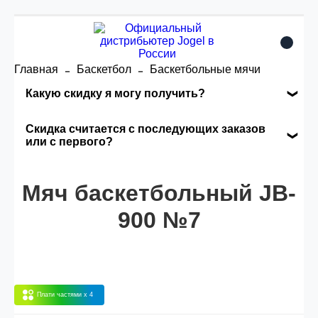
Главная
Баскетбол
Баскетбольные мячи
Какую скидку я могу получить?
Накопительные скидки
Скидка считается с последующих заказов
или с первого?
Сумма скидки зависит от стоимости вашего
Скидка считается с первого заказа и
заказа, общая сумма заказа считается по
Мяч баскетбольный JB-
автоматически активизируется в корзине вашего
розничной цене
заказа.
900 №7
Опт 5
(25%) -
сумма всех заказов за 6 месяцев -
25.000 рублей.
Плати частями
x 4
Опт 4
(30%) -
сумма всех заказов за 6 месяцев -