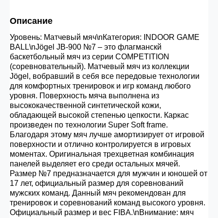
30.000 рублей.
Описание
Уровень: Матчевый мяч\nКатегория: INDOOR GAME
Опт 3
(33%)
- сумма всех заказов за 6 месяцев
BALL\nJögel JB-900 №7 – это флагманскй
80.000 рублей
баскетбольный мяч из серии COMPETITION
(соревновательный). Матчевый мяч из коллекции
Jögel, вобравший в себя все передовые технологии
Опт 2
(36%)
- сумма всех заказов за 6 месяцев
для комфортных тренировок и игр команд любого
200.000 рублей.
уровня. Поверхность мяча выполнена из
высококачественной синтетической кожи,
обладающей высокой степенью цепкости. Каркас
произведен по технологии Super Soft frame.
Опт 1
(38%) -
сумма всех заказов за 6 месяцев -
Благодаря этому мяч лучше амортизирует от игровой
400.000 рублей.
поверхности и отлично контролируется в игровых
моментах. Оригинальная трехцветная комбинация
панелей выделяет его среди остальных мячей.
Размер №7 предназначается для мужчин и юношей от
17 лет, официальный размер для соревнований
мужских команд. Данный мяч рекомендован для
тренировок и соревнований команд высокого уровня.
Официальный размер и вес FIBA.\nВнимание: мяч