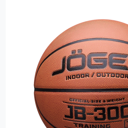
Опт 4
(30%)
О
Оп