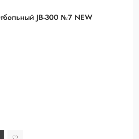
 рублей.
етбольный JB-300 №7 NEW
ей
й.
ей.