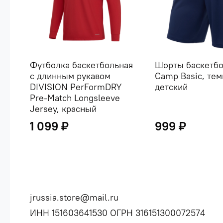
Футболка баскетбольная
Шорты баскетб
с длинным рукавом
Camp Basic, тем
DIVISION PerFormDRY
детский
Pre-Match Longsleeve
Jersey, красный
1 099 ₽
999 ₽
jrussia.store@mail.ru
ИНН 151603641530 ОГРН 316151300072574