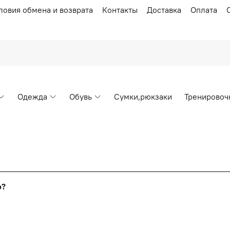
ловия обмена и возврата
Контакты
Доставка
Оплата
Одежда
Обувь
Сумки,рюкзаки
Тренировоч
Накопительные скидки
го?
т от стоимости вашего заказа, общая сумма заказа считает
я с первого заказа и автоматически активизируется в корзин
пт 5
(25%) -
сумма всех заказов за 6 месяцев - 25.000 рубл