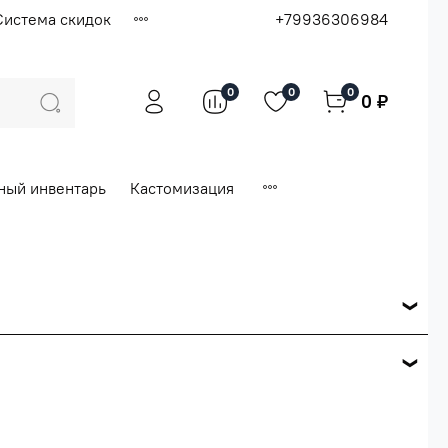
Система скидок
+79936306984
0
0
0
0 ₽
ный инвентарь
Кастомизация
ся по розничной цене
е вашего заказа.
ей.