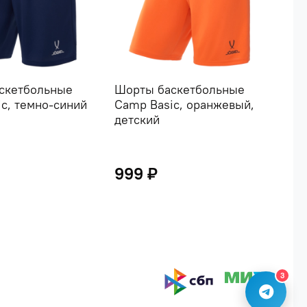
скетбольные
Шорты баскетбольные
Шор
c, темно-синий
Camp Basic, оранжевый,
Cam
детский
999 ₽
1 
3