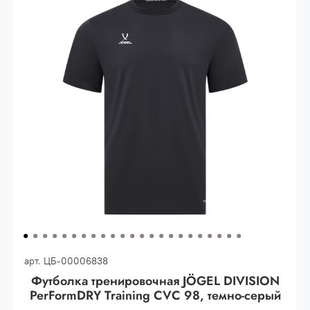
30.000 рублей.
Опт 3
(33%)
- сумма всех заказов за 6 месяцев
80.000 рублей
Опт 2
(36%)
- сумма всех заказов за 6 месяцев
200.000 рублей.
Опт 1
(38%) -
сумма всех заказов за 6 месяцев -
400.000 рублей.
арт.
ЦБ-00006838
Футболка тренировочная JÖGEL DIVISION
PerFormDRY Training CVC 98, темно-серый