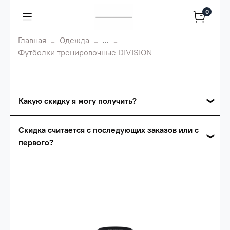
0
Главная
Одежда
...
Футболки тренировочные DIVISION
Какую скидку я могу получить?
Накопительные скидки
Скидка считается с последующих заказов или с
первого?
Сумма скидки зависит от стоимости вашего
заказа, общая сумма заказа считается по
Скидка считается с первого заказа и
розничной цене
автоматически активизируется в корзине вашего
заказа.
Опт 5
(25%) -
сумма всех заказов за 6 месяцев -
25.000 рублей.
Опт 4
(30%) -
сумма всех заказов за 6 месяцев -