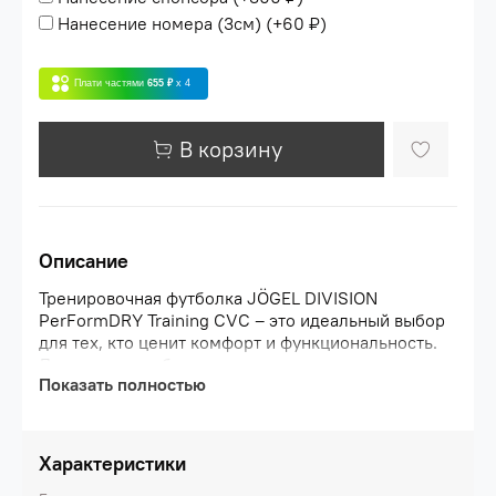
Нанесение номера (3см)
(+
60 ₽
)
Плати частями
655 ₽
x 4
В корзину
Описание
Тренировочная футболка JÖGEL DIVISION
PerFormDRY Training CVC – это идеальный выбор
для тех, кто ценит комфорт и функциональность.
Легкая ткань с большим содержанием хлопка
Показать полностью
делает спортивную футболку приятной на ощупь.
Полиэстер в составе материала придает
прочность, помогая сохранять форму и цвет даже
после множества стирок. Особое внимание
Характеристики
уделено спинке – она выполнена из хлопковой