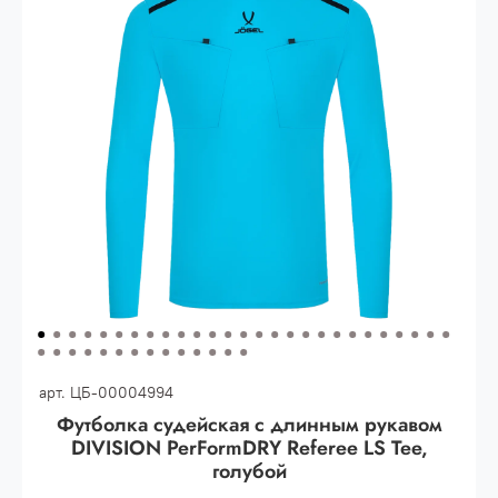
Опт 3
(33%)
- сумма всех заказов за 6 месяцев
80.000 рублей
Опт 2
(36%)
- сумма всех заказов за 6 месяцев
200.000 рублей.
Опт 1
(38%) -
сумма всех заказов за 6 месяцев -
400.000 рублей.
арт.
ЦБ-00004994
Футболка судейская с длинным рукавом
DIVISION PerFormDRY Referee LS Tee,
голубой