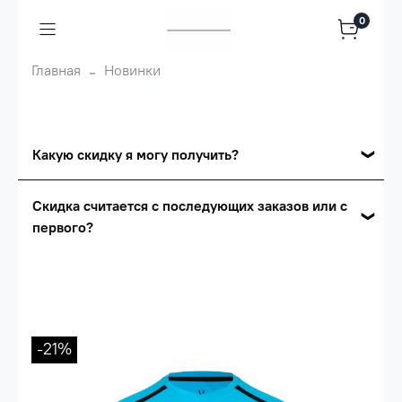
0
Главная
Новинки
Какую скидку я могу получить?
Накопительные скидки
Скидка считается с последующих заказов или с
первого?
Сумма скидки зависит от стоимости вашего
заказа, общая сумма заказа считается по
Скидка считается с первого заказа и
розничной цене
автоматически активизируется в корзине вашего
заказа.
Опт 5
(25%) -
сумма всех заказов за 6 месяцев -
25.000 рублей.
-21%
Опт 4
(30%) -
сумма всех заказов за 6 месяцев -
30.000 рублей.