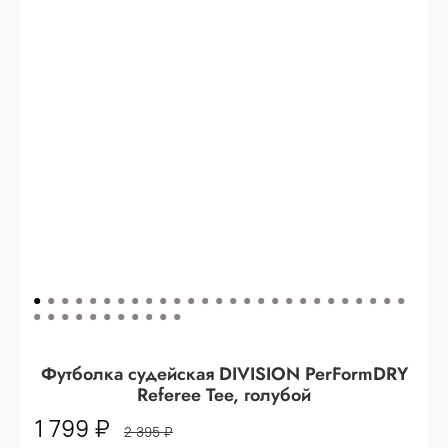
Опт 3
(33%)
- сумма всех заказов за 6 месяцев
80.000 рублей
Опт 2
(36%)
- сумма всех заказов за 6 месяцев
200.000 рублей.
Опт 1
(38%) -
сумма всех заказов за 6 месяцев -
400.000 рублей.
Футболка судейская DIVISION PerFormDRY
Referee Tee, голубой
1 799 ₽
2 395 ₽