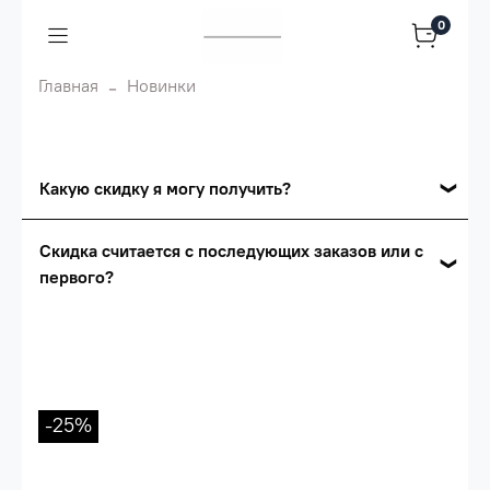
0
Главная
Новинки
Какую скидку я могу получить?
Накопительные скидки
Скидка считается с последующих заказов или с
первого?
Сумма скидки зависит от стоимости вашего
заказа, общая сумма заказа считается по
Скидка считается с первого заказа и
розничной цене
автоматически активизируется в корзине вашего
заказа.
Опт 5
(25%) -
сумма всех заказов за 6 месяцев -
25.000 рублей.
-25%
Опт 4
(30%) -
сумма всех заказов за 6 месяцев -
30.000 рублей.