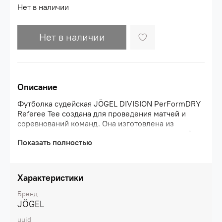
Нет в наличии
Нет в наличии
Описание
Футболка судейская JÖGEL DIVISION PerFormDRY
Referee Tee создана для проведения матчей и
соревнований команд. Она изготовлена из
высококачественного материала с технологией
Показать полностью
PerFormDRY, ткань имеет хорошие
влагоотводящие свойства и отлично пропускает
воздух. Модель устойчива к износу, проста в уходе
и быстро сохнет.\nФутболка атлетичного силуэта
Характеристики
дополнена отрезной кокеткой с контрастными
вставками в швах. Оригинальная V-образная
Бренд
горловина выполнена из комбинации риба и
JÖGEL
основной ткани. Спинка из сетчатой ткани
uuid