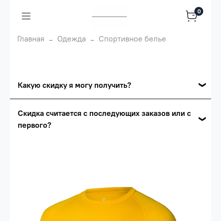
0
Главная
Одежда
Спортивное белье
Какую скидку я могу получить?
Накопительные скидки
Скидка считается с последующих заказов или с
первого?
Сумма скидки зависит от стоимости вашего
заказа, общая сумма заказа считается по
Скидка считается с первого заказа и
розничной цене
автоматически активизируется в корзине вашего
заказа.
Опт 5
(25%) -
сумма всех заказов за 6 месяцев -
25.000 рублей.
Опт 4
(30%) -
сумма всех заказов за 6 месяцев -
30.000 рублей.