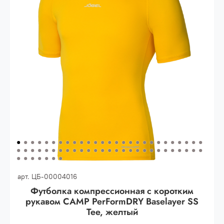
Опт 3
(33%)
- сумма всех заказов за 6 месяцев
80.000 рублей
Опт 2
(36%)
- сумма всех заказов за 6 месяцев
200.000 рублей.
Опт 1
(38%) -
сумма всех заказов за 6 месяцев -
400.000 рублей.
арт.
ЦБ-00004016
Футболка компрессионная с коротким
рукавом CAMP PerFormDRY Baselayer SS
Tee, желтый