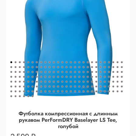
Опт 3
(33%)
- сумма всех заказов за 6 месяцев
80.000 рублей
Опт 2
(36%)
- сумма всех заказов за 6 месяцев
200.000 рублей.
Опт 1
(38%) -
сумма всех заказов за 6 месяцев -
400.000 рублей.
Футболка компрессионная с длинным
рукавом PerFormDRY Baselayer LS Tee,
голубой