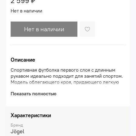
2 599 ₽
Нет в наличии
Нет в наличии
Описание
Спортивная футболка первого слоя с длинным
рукавом идеально подходит для занятий спортом.
Модель облегающего кроя, придающего легкую
компрессию, изготовлена из качественной ткани
Показать полностью
(волокна полиэстера 90% и спандекса 10%) с
технологией PerFormDRY. Состав материала
обеспечивает необходимую эластичность,
позволяя возвращать первоначальную форму при
Характеристики
растяжении.\nПолная свобода движений
благодаря использованию технологии плоского
Бренд
шва: все швы растягиваются вместе с
Jögel