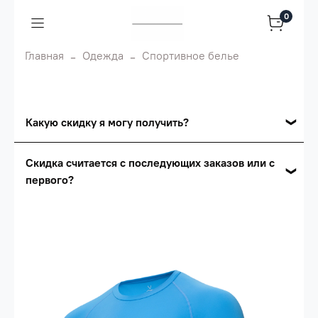
0
Главная
Одежда
Спортивное белье
Какую скидку я могу получить?
Накопительные скидки
Скидка считается с последующих заказов или с
первого?
Сумма скидки зависит от стоимости вашего
заказа, общая сумма заказа считается по
Скидка считается с первого заказа и
розничной цене
автоматически активизируется в корзине вашего
заказа.
Опт 5
(25%) -
сумма всех заказов за 6 месяцев -
25.000 рублей.
Опт 4
(30%) -
сумма всех заказов за 6 месяцев -
30.000 рублей.