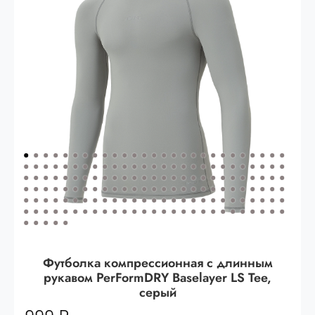
Опт 3
(33%)
- сумма всех заказов за 6 месяцев
80.000 рублей
Опт 2
(36%)
- сумма всех заказов за 6 месяцев
200.000 рублей.
Опт 1
(38%) -
сумма всех заказов за 6 месяцев -
400.000 рублей.
Футболка компрессионная с длинным
рукавом PerFormDRY Baselayer LS Tee,
серый