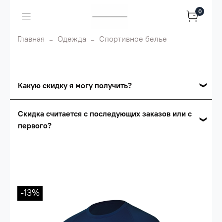
0
Главная
Одежда
Спортивное белье
Какую скидку я могу получить?
Накопительные скидки
Скидка считается с последующих заказов или с
первого?
Сумма скидки зависит от стоимости вашего
заказа, общая сумма заказа считается по
Скидка считается с первого заказа и
розничной цене
автоматически активизируется в корзине вашего
заказа.
Опт 5
(25%) -
сумма всех заказов за 6 месяцев -
25.000 рублей.
-13%
Опт 4
(30%) -
сумма всех заказов за 6 месяцев -
30.000 рублей.