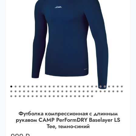
Опт 3
(33%)
- сумма всех заказов за 6 месяцев
80.000 рублей
Опт 2
(36%)
- сумма всех заказов за 6 месяцев
200.000 рублей.
Опт 1
(38%) -
сумма всех заказов за 6 месяцев -
400.000 рублей.
Футболка компрессионная с длинным
рукавом CAMP PerFormDRY Baselayer LS
Tee, темно-синий