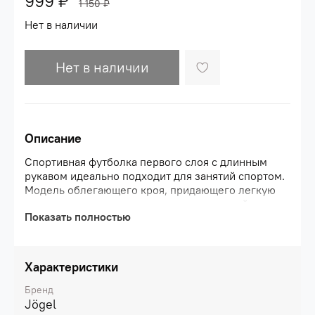
999 ₽
1 150 ₽
Нет в наличии
Нет в наличии
Описание
Спортивная футболка первого слоя с длинным
рукавом идеально подходит для занятий спортом.
Модель облегающего кроя, придающего легкую
компрессию, изготовлена из качественной ткани
Показать полностью
(волокна полиэстера 90% и спандекса 10%) с
технологией PerFormDRY. Состав материала
обеспечивает необходимую эластичность,
позволяя возвращать первоначальную форму при
Характеристики
растяжении.\nПолная свобода движений
благодаря использованию технологии плоского
Бренд
шва: все швы растягиваются вместе с
Jögel