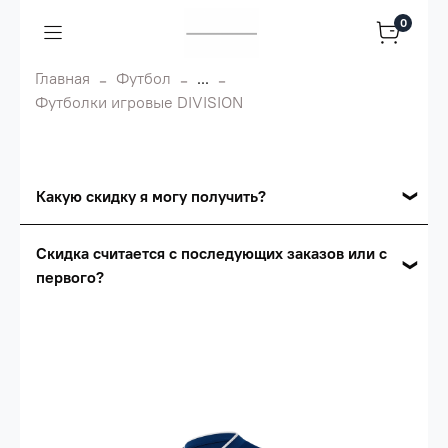
0
Главная
Футбол
...
Футболки игровые DIVISION
Какую скидку я могу получить?
Накопительные скидки
Скидка считается с последующих заказов или с
первого?
Сумма скидки зависит от стоимости вашего
заказа, общая сумма заказа считается по
Скидка считается с первого заказа и
розничной цене
автоматически активизируется в корзине вашего
заказа.
Опт 5
(25%) -
сумма всех заказов за 6 месяцев -
25.000 рублей.
Опт 4
(30%) -
сумма всех заказов за 6 месяцев -