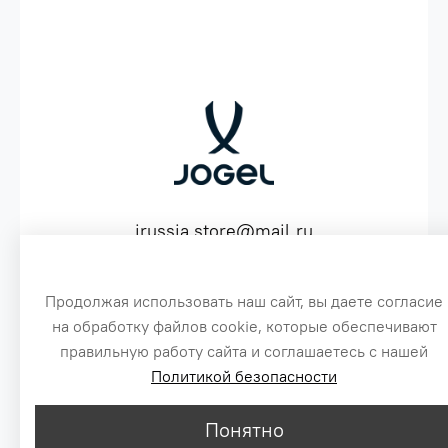
jrussia.store@mail.ru
ИНН 151603641530 ОГРН 316151300072574
Продолжая использовать наш сайт, вы даете согласие
на обработку файлов cookie, которые обеспечивают
3
правильную работу сайта и соглашаетесь с нашей
Политикой безопасности
Сайт создан специально по заказу, для оптовых продаж бренда Jogel
1
Цены, указанные на сайте, не являются публичной офертой.
© 2016-2026
Понятно
2