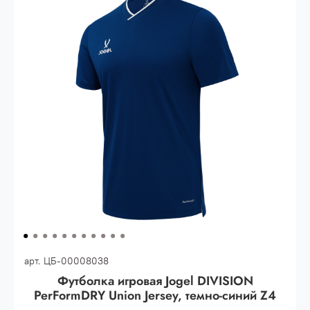
30.000 рублей.
Опт 3
(33%)
- сумма всех заказов за 6 месяцев
80.000 рублей
Опт 2
(36%)
- сумма всех заказов за 6 месяцев
200.000 рублей.
Опт 1
(38%) -
сумма всех заказов за 6 месяцев -
400.000 рублей.
арт.
ЦБ-00008038
Футболка игровая Jogel DIVISION
PerFormDRY Union Jersey, темно-синий Z4