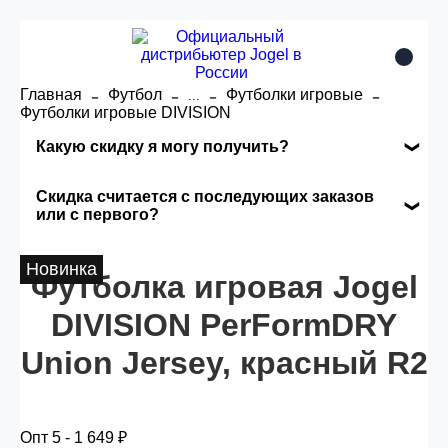
Главная
Футбол
Футболки игровые
...
Футболки игровые DIVISION
Какую скидку я могу получить?
Накопительные скидки
Скидка считается с последующих заказов
или с первого?
Сумма скидки зависит от стоимости вашего
Скидка считается с первого заказа и
Новинка
заказа, общая сумма заказа считается по
Футболка игровая Jogel
автоматически активизируется в корзине вашего
розничной цене
заказа.
DIVISION PerFormDRY
Union Jersey, красный R2
Опт 5
(25%) -
сумма всех заказов за 6 месяцев -
25.000 рублей.
Опт 5 - 1 649 ₽