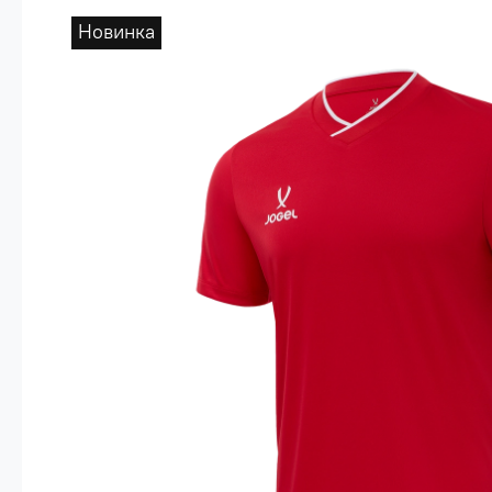
Опт 4
(30%)
Новинка
О
Оп