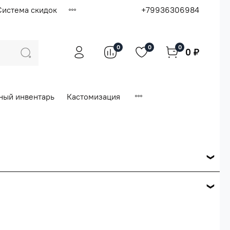
Система скидок
+79936306984
0
0
0
0 ₽
ный инвентарь
Кастомизация
ся по розничной цене
е вашего заказа.
ей.