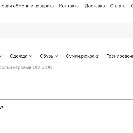
ловия обмена и возврата
Контакты
Доставка
Оплата
Одежда
Обувь
Сумки,рюкзаки
Тренировоч
болки игровые DIVISION
Накопительные скидки
го?
т от стоимости вашего заказа, общая сумма заказа считает
я с первого заказа и автоматически активизируется в корзин
пт 5
(25%) -
сумма всех заказов за 6 месяцев - 25.000 рубл