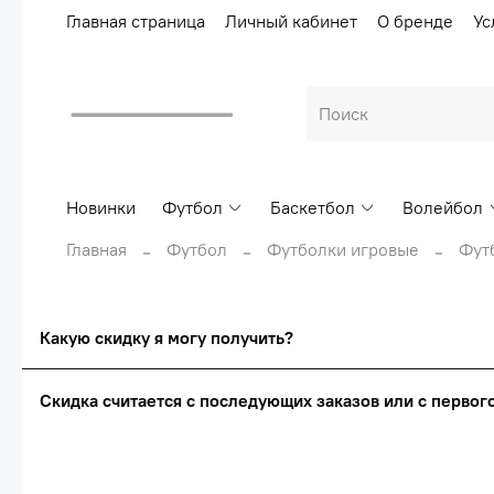
Главная страница
Личный кабинет
О бренде
Ус
Новинки
Футбол
Баскетбол
Волейбол
Главная
Футбол
Футболки игровые
Фут
Какую скидку я могу получить?
Скидка считается с последующих заказов или с перво
Сумма скидки зависи
Скидка считаетс
О