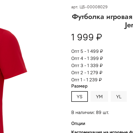
 -
сумма всех заказов за 6 месяцев - 30.000
арт.
ЦБ-00008029
Футболка игровая
Опт 3
(33%)
- сумма всех заказов за 6 месяцев 80.000 рубл
Je
пт 2
(36%)
- сумма всех заказов за 6 месяцев 200.000 рубле
1 999 ₽
т 1
(38%) -
сумма всех заказов за 6 месяцев - 400.000 рубл
Опт 5 - 1 499 ₽
Опт 4 - 1 399 ₽
Опт 3 - 1 339 ₽
Опт 2 - 1 279 ₽
Опт 1 - 1 239 ₽
Размер
YS
YM
YL
В наличии: 89 шт.
Опции
Кастомизация на игровые ф