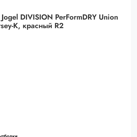
 рублей.
 Jogel DIVISION PerFormDRY Union
ей
rsey-K, красный R2
й.
ей.
утболки