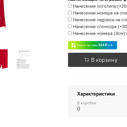
Нанесение логотипа
(+
25
Нанесение номера на сп
Нанесение надписи на сп
Нанесение спонсора
(+
30
Нанесение номера (3см)
524 ₽
x 4
Плати частями
В корзину
Характеристики
В коробке
0