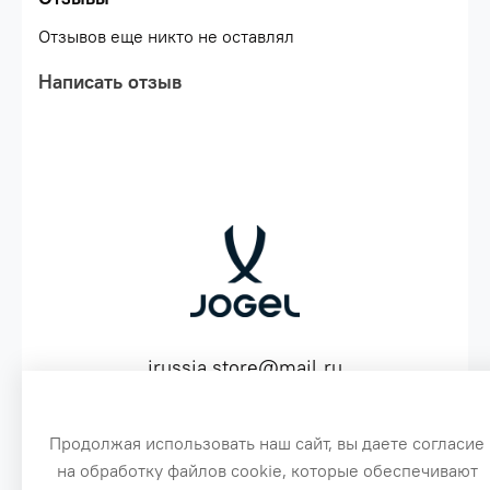
Отзывов еще никто не оставлял
Написать отзыв
jrussia.store@mail.ru
ИНН 151603641530 ОГРН 316151300072574
Продолжая использовать наш сайт, вы даете согласие
на обработку файлов cookie, которые обеспечивают
3