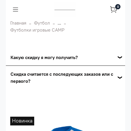
0
Главная
Футбол
...
Футболки игровые CAMP
Какую скидку я могу получить?
Накопительные скидки
Скидка считается с последующих заказов или с
первого?
Сумма скидки зависит от стоимости вашего
заказа, общая сумма заказа считается по
Скидка считается с первого заказа и
розничной цене
автоматически активизируется в корзине вашего
заказа.
Опт 5
(25%) -
сумма всех заказов за 6 месяцев -
25.000 рублей.
Новинка
Опт 4
(30%) -
сумма всех заказов за 6 месяцев -