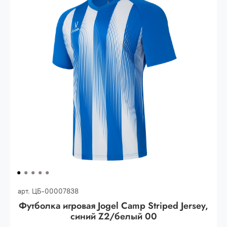
30.000 рублей.
Опт 3
(33%)
- сумма всех заказов за 6 месяцев
80.000 рублей
Опт 2
(36%)
- сумма всех заказов за 6 месяцев
200.000 рублей.
Опт 1
(38%) -
сумма всех заказов за 6 месяцев -
400.000 рублей.
арт.
ЦБ-00007838
Футболка игровая Jogel Camp Striped Jersey,
синий Z2/белый 00