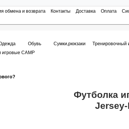
ия обмена и возврата
Контакты
Доставка
Оплата
Си
Одежда
Обувь
Сумки,рюкзаки
Тренировочный 
и игровые CAMP
Накопительные скидки
ервого?
я с первого заказа и автоматически активизируется в корзин
т от стоимости вашего заказа, общая сумма заказа считает
Футболка иг
Jersey-
пт 5
(25%) -
сумма всех заказов за 6 месяцев - 25.000 рубле