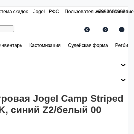
стема скидок
Jogel - РФС
Пользовательское соглашение
+79936306984
0
0
инвентарь
Кастомизация
Судейская форма
Регби
е вашего заказа.
ся по розничной цене
ровая Jogel Camp Striped
K, синий Z2/белый 00
й.