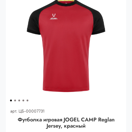
30.000 рублей.
Опт 3
(33%)
- сумма всех заказов за 6 месяцев
80.000 рублей
Опт 2
(36%)
- сумма всех заказов за 6 месяцев
200.000 рублей.
Опт 1
(38%) -
сумма всех заказов за 6 месяцев -
400.000 рублей.
арт.
ЦБ-00007731
Футболка игровая JOGEL CAMP Reglan
Jersey, красный