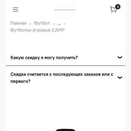
0
Главная
Футбол
...
Футболки игровые CAMP
Какую скидку я могу получить?
Накопительные скидки
Скидка считается с последующих заказов или с
первого?
Сумма скидки зависит от стоимости вашего
заказа, общая сумма заказа считается по
Скидка считается с первого заказа и
розничной цене
автоматически активизируется в корзине вашего
заказа.
Опт 5
(25%) -
сумма всех заказов за 6 месяцев -
25.000 рублей.
Опт 4
(30%) -
сумма всех заказов за 6 месяцев -