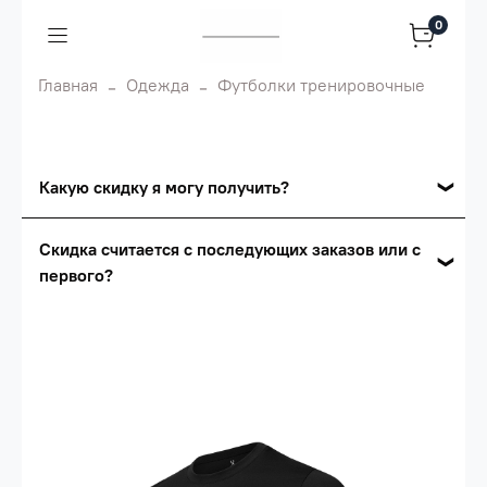
0
Главная
Одежда
Футболки тренировочные
Какую скидку я могу получить?
Накопительные скидки
Скидка считается с последующих заказов или с
первого?
Сумма скидки зависит от стоимости вашего
заказа, общая сумма заказа считается по
Скидка считается с первого заказа и
розничной цене
автоматически активизируется в корзине вашего
заказа.
Опт 5
(25%) -
сумма всех заказов за 6 месяцев -
25.000 рублей.
Опт 4
(30%) -
сумма всех заказов за 6 месяцев -
30.000 рублей.