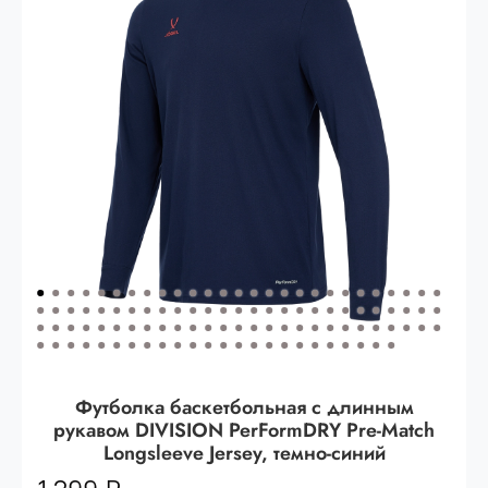
Опт 3
(33%)
- сумма всех заказов за 6 месяцев
80.000 рублей
Опт 2
(36%)
- сумма всех заказов за 6 месяцев
200.000 рублей.
Опт 1
(38%) -
сумма всех заказов за 6 месяцев -
400.000 рублей.
Футболка баскетбольная с длинным
рукавом DIVISION PerFormDRY Pre-Match
Longsleeve Jersey, темно-синий