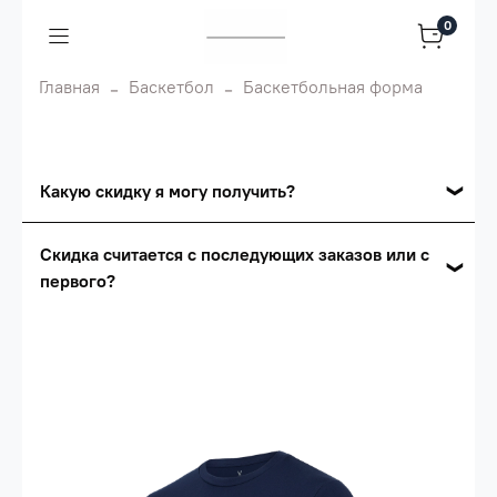
0
Главная
Баскетбол
Баскетбольная форма
Какую скидку я могу получить?
Накопительные скидки
Скидка считается с последующих заказов или с
первого?
Сумма скидки зависит от стоимости вашего
заказа, общая сумма заказа считается по
Скидка считается с первого заказа и
розничной цене
автоматически активизируется в корзине вашего
заказа.
Опт 5
(25%) -
сумма всех заказов за 6 месяцев -
25.000 рублей.
Опт 4
(30%) -
сумма всех заказов за 6 месяцев -
30.000 рублей.