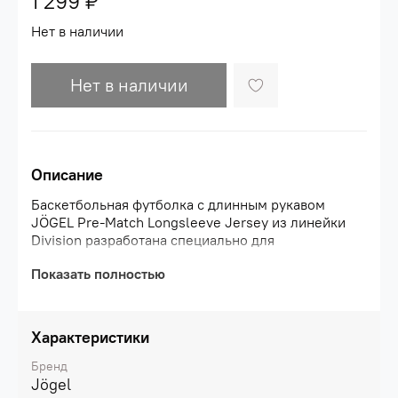
1 299 ₽
Нет в наличии
Нет в наличии
Описание
Баскетбольная футболка с длинным рукавом
JÖGEL Pre-Match Longsleeve Jersey из линейки
Division разработана специально для
использования во время тренировок и разминок
Показать полностью
перед игрой. Конструкция не ограничивает
движений: баскетбольная футболка имеет
свободный крой.\nКачественный материал с
технологией PerFormDRY обеспечивает
Характеристики
максимальный комфорт при носке. Ткань
практически не мнется, имеет низкий процент
Бренд
усадки после стирок и обладает хорошей
Jögel