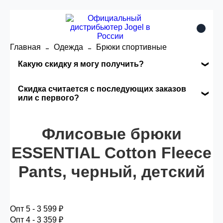
Главная
Одежда
Брюки спортивные
Какую скидку я могу получить?
Накопительные скидки
Скидка считается с последующих заказов
или с первого?
Сумма скидки зависит от стоимости вашего
Скидка считается с первого заказа и
заказа, общая сумма заказа считается по
автоматически активизируется в корзине вашего
Флисовые брюки
розничной цене
заказа.
ESSENTIAL Cotton Fleece
Pants, черный, детский
Опт 5
(25%) -
сумма всех заказов за 6 месяцев -
25.000 рублей.
Опт 5 - 3 599 ₽
Опт 4
(30%) -
сумма всех заказов за 6 месяцев -
Опт 4 - 3 359 ₽