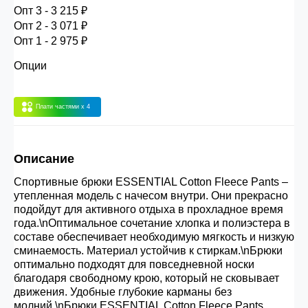
30.000 рублей.
Опт 3 - 3 215 ₽
Опт 2 - 3 071 ₽
Опт 1 - 2 975 ₽
Опт 3
(33%)
- сумма всех заказов за 6 месяцев
Опции
80.000 рублей
Плати частями
x 4
Опт 2
(36%)
- сумма всех заказов за 6 месяцев
200.000 рублей.
Описание
Опт 1
(38%) -
сумма всех заказов за 6 месяцев -
Спортивные брюки ESSENTIAL Cotton Fleece Pants –
400.000 рублей.
утепленная модель с начесом внутри. Они прекрасно
подойдут для активного отдыха в прохладное время
года.\nОптимальное сочетание хлопка и полиэстера в
составе обеспечивает необходимую мягкость и низкую
сминаемость. Материал устойчив к стиркам.\nБрюки
оптимально подходят для повседневной носки
благодаря свободному крою, который не сковывает
движения. Удобные глубокие карманы без
молний.\nБрюки ESSENTIAL Cotton Fleece Pants