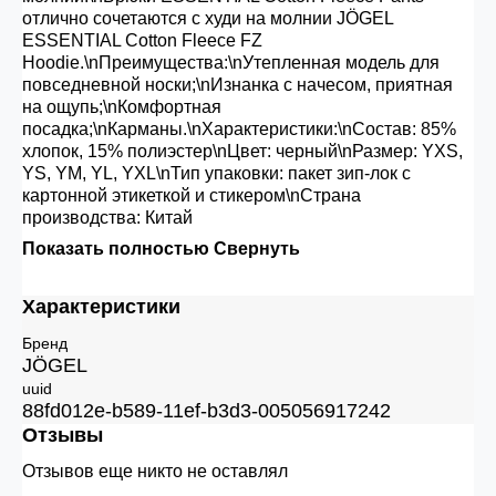
отлично сочетаются с худи на молнии JÖGEL
ESSENTIAL Cotton Fleece FZ
Hoodie.\nПреимущества:\nУтепленная модель для
повседневной носки;\nИзнанка с начесом, приятная
на ощупь;\nКомфортная
посадка;\nКарманы.\nХарактеристики:\nСостав: 85%
хлопок, 15% полиэстер\nЦвет: черный\nРазмер: YXS,
YS, YM, YL, YXL\nТип упаковки: пакет зип-лок с
картонной этикеткой и стикером\nСтрана
производства: Китай
Показать полностью
Свернуть
Характеристики
Бренд
JÖGEL
uuid
88fd012e-b589-11ef-b3d3-005056917242
Отзывы
Отзывов еще никто не оставлял