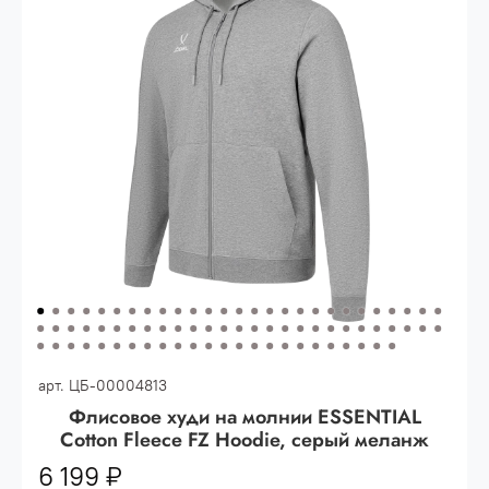
Опт 3
(33%)
- сумма всех заказов за 6 месяцев
80.000 рублей
Опт 2
(36%)
- сумма всех заказов за 6 месяцев
200.000 рублей.
Опт 1
(38%) -
сумма всех заказов за 6 месяцев -
400.000 рублей.
арт.
ЦБ-00004813
Флисовое худи на молнии ESSENTIAL
Cotton Fleece FZ Hoodie, серый меланж
6 199 ₽