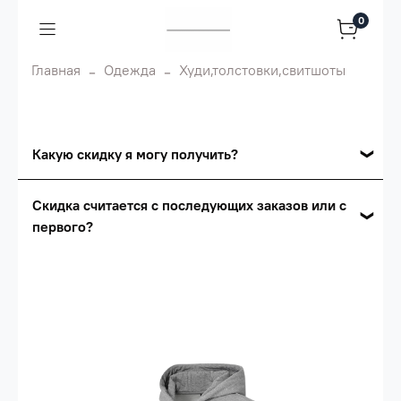
0
Главная
Одежда
Худи,толстовки,свитшоты
Какую скидку я могу получить?
Накопительные скидки
Скидка считается с последующих заказов или с
первого?
Сумма скидки зависит от стоимости вашего
заказа, общая сумма заказа считается по
Скидка считается с первого заказа и
розничной цене
автоматически активизируется в корзине вашего
заказа.
Опт 5
(25%) -
сумма всех заказов за 6 месяцев -
25.000 рублей.
Опт 4
(30%) -
сумма всех заказов за 6 месяцев -
30.000 рублей.