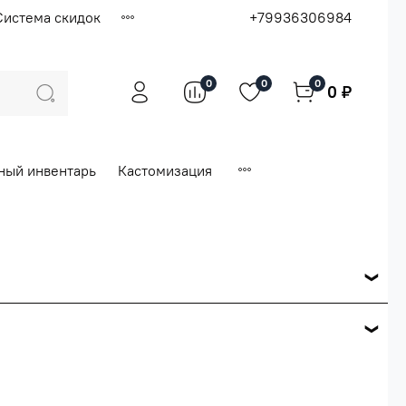
Система скидок
+79936306984
0
0
0
0 ₽
ный инвентарь
Кастомизация
ся по розничной цене
е вашего заказа.
ей.