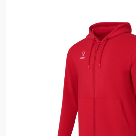
Опт 4
(30%)
О
Оп