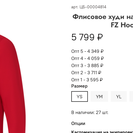
 -
сумма всех заказов за 6 месяцев - 30.000
арт.
ЦБ-00004814
Флисовое худи на
Опт 3
(33%)
- сумма всех заказов за 6 месяцев 80.000 рубл
FZ Hoo
пт 2
(36%)
- сумма всех заказов за 6 месяцев 200.000 рубле
5 799 ₽
т 1
(38%) -
сумма всех заказов за 6 месяцев - 400.000 рубл
Опт 5 - 4 349 ₽
Опт 4 - 4 059 ₽
Опт 3 - 3 885 ₽
Опт 2 - 3 711 ₽
Опт 1 - 3 595 ₽
Размер
YS
YM
YL
В наличии: 27 шт.
Опции
Кастомизация на экипировк