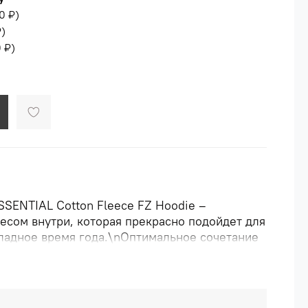
0 ₽
)
₽
)
 ₽
)
SSENTIAL Cotton Fleece FZ Hoodie –
есом внутри, которая прекрасно подойдет для
хладное время года.\nОптимальное сочетание
оставе обеспечивает необходимую мягкость и
териал устойчив к стиркам.\nХуди оптимально
ной носки благодаря свободному крою,
вижения. Удобные карманы помогут