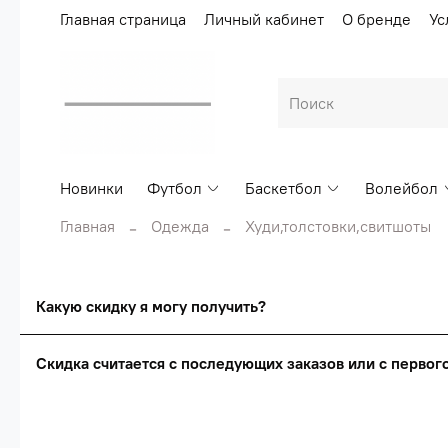
Главная страница
Личный кабинет
О бренде
Ус
Новинки
Футбол
Баскетбол
Волейбол
Главная
Одежда
Худи,толстовки,свитшоты
Какую скидку я могу получить?
Скидка считается с последующих заказов или с перво
Сумма скидки зависи
Скидка считаетс
О