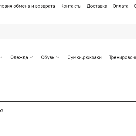
ловия обмена и возврата
Контакты
Доставка
Оплата
Одежда
Обувь
Сумки,рюкзаки
Тренировоч
Накопительные скидки
го?
т от стоимости вашего заказа, общая сумма заказа считает
я с первого заказа и автоматически активизируется в корзин
пт 5
(25%) -
сумма всех заказов за 6 месяцев - 25.000 рубл