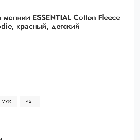
 рублей.
 молнии ESSENTIAL Cotton Fleece
ей
die, красный, детский
й.
ей.
YXS
YXL
у