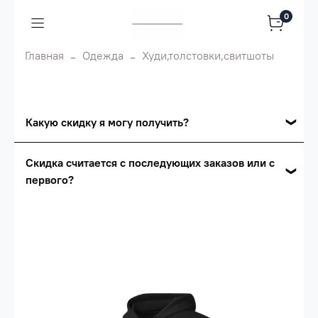
0
Главная
Одежда
Худи,толстовки,свитшоты
Какую скидку я могу получить?
Накопительные скидки
Скидка считается с последующих заказов или с
первого?
Сумма скидки зависит от стоимости вашего
заказа, общая сумма заказа считается по
Скидка считается с первого заказа и
розничной цене
автоматически активизируется в корзине вашего
заказа.
Опт 5
(25%) -
сумма всех заказов за 6 месяцев -
25.000 рублей.
Опт 4
(30%) -
сумма всех заказов за 6 месяцев -
30.000 рублей.