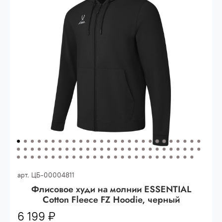
Опт 3
(33%)
- сумма всех заказов за 6 месяцев
80.000 рублей
Опт 2
(36%)
- сумма всех заказов за 6 месяцев
200.000 рублей.
Опт 1
(38%) -
сумма всех заказов за 6 месяцев -
400.000 рублей.
арт.
ЦБ-00004811
Флисовое худи на молнии ESSENTIAL
Cotton Fleece FZ Hoodie, черный
6 199 ₽